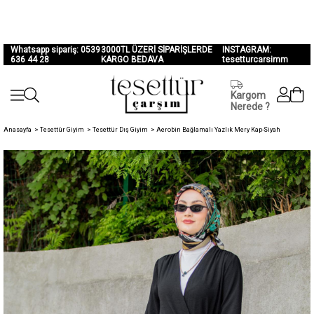
Whatsapp sipariş: 0539
3000TL ÜZERİ SİPARİŞLERDE
INSTAGRAM:
636 44 28
KARGO BEDAVA
tesetturcarsimm
Kargom
Nerede ?
Anasayfa
>
Tesettür Giyim
>
Tesettür Dış Giyim
>
Aerobin Bağlamalı Yazlık Mery Kap-Siyah