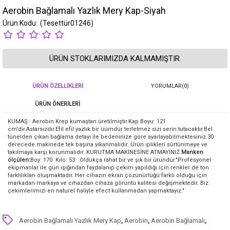
Aerobin Bağlamalı Yazlık Mery Kap-Siyah
(Tesettür01246)
ÜRÜN STOKLARIMIZDA KALMAMIŞTIR.
ÜRÜN ÖZELLIKLERI
YORUMLAR
(0)
ÜRÜN ÖNERILERI
KUMAŞ : Aerobin Krep kumaştan üretilmiştir.Kap Boyu: 121
cm'dir.Astarsızdır.Efil efil yazlık bir üürndür terletmez sizi serin tutacaktır.Bel
tünelden çıkan bağlama detayı ile bedeninize göre ayarlayabilmektesiniz.30
derecede makinede tek başına yıkanmalıdır. Ürün iplikleri sürtünmeye ve
takılmaya karşı korunmalıdır. KURUTMA MAKİNESİNE ATMAYINIZ.
Manken
ölçüleri:
Boy: 170 Kilo: 53 Oldukça rahat bir ve şık bir üründür."Profesyonel
ekipmanlar ile gün ışığından faydalanıp çekim yapıldığı için renkler de ton
farklılıkları oluşmaktadır. Her cihazın ekran çözünürlüğü farklı olduğu için
markadan markaya ve cihazdan cihaza görüntü kalitesi değişmektedir. Biz
çekimlerimizi en naturel haliyle efect kullanmadan yapmaktayız."
Aerobin Bağlamalı Yazlık Mery Kap
,
Aerobin
,
Aerobin Bağlamalı
,