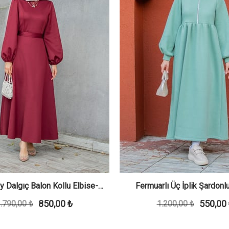
y Dalgıç Balon Kollu Elbise-
Fermuarlı Üç İplik Şardon
850,00 ₺
550,00
.790,00 ₺
Kırmızı
1.200,00 ₺
Elbise-Mint