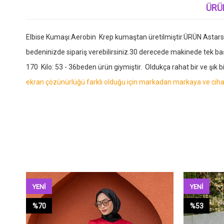
ÜRÜ
Elbise Kumaşı:Aerobin Krep kumaştan üretilmiştir.ÜRÜN Astarsızd
bedeninizde sipariş verebilirsiniz.30 derecede makinede tek b
170 Kilo: 53 - 36beden ürün giymiştir. Oldukça rahat bir ve şık bi
ekran çözünürlüğü farklı olduğu için markadan markaya ve cihaz
YENI
YENI
ÜRÜN
ÜRÜN
%70
%53