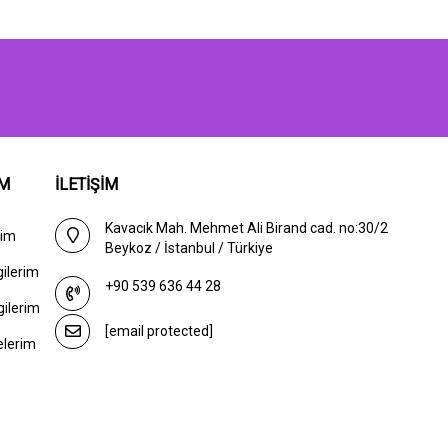
IM
İLETİŞİM
Kavacık Mah. Mehmet Ali Birand cad. no:30/2
rim
Beykoz / İstanbul / Türkiye
gilerim
+90 539 636 44 28
gilerim
[email protected]
elerim