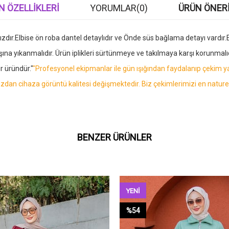
N ÖZELLIKLERI
YORUMLAR
(0)
ÜRÜN ÖNERI
ır.Elbise ön roba dantel detaylıdır ve Önde süs bağlama detayı vardır.El
aşına yıkanmalıdır. Ürün iplikleri sürtünmeye ve takılmaya karşı koru
r üründür."
"Profesyonel ekipmanlar ile gün ışığından faydalanıp çekim yapıl
dan cihaza görüntü kalitesi değişmektedir. Biz çekimlerimizi en nature
BENZER ÜRÜNLER
YENI
ÜRÜN
%54