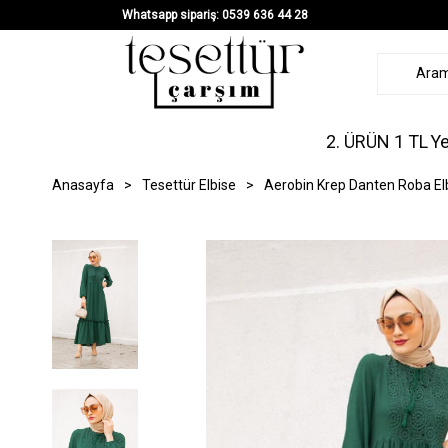
Whatsapp sipariş: 0539 636 44 28
2. ÜRÜN 1 TL
Ye
Anasayfa
>
Tesettür Elbise
>
Aerobin Krep Danten Roba E