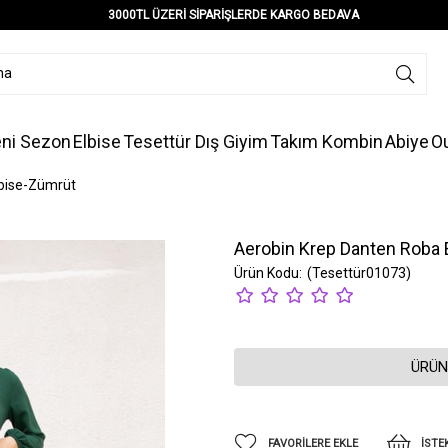
3000TL ÜZERİ SİPARİŞLERDE KARGO BEDAVA
ni Sezon
Elbise
Tesettür Dış Giyim
Takım Kombin
Abiye
Ou
lbise-Zümrüt
Aerobin Krep Danten Roba 
(Tesettür01073)
ÜRÜN
FAVORILERE EKLE
İSTE