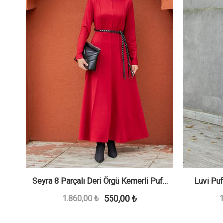
se-
Seyra 8 Parçalı Deri Örgü Kemerli Pufy
Luvi Puf
550,00 ₺
1.860,00 ₺
Dalgıç Elbise-Bordo
1