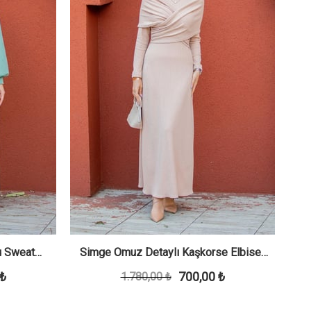
lu Sweat
Simge Omuz Detaylı Kaşkorse Elbise-
Si
 ₺
700,00 ₺
1.780,00 ₺
Bej