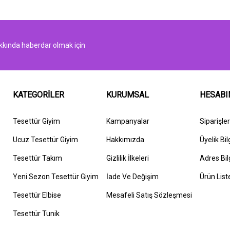
kında haberdar olmak için
KATEGORİLER
KURUMSAL
HESAB
Tesettür Giyim
Kampanyalar
Siparişle
Ucuz Tesettür Giyim
Hakkımızda
Üyelik Bil
Tesettür Takım
G
izlilik İlkeleri
Adres Bil
Yeni Sezon Tesettür Giyim
İ
ade Ve Değişim
Ürün List
Tesettür Elbise
Mesafeli Satış Sözleşmesi
Tesettür Tunik