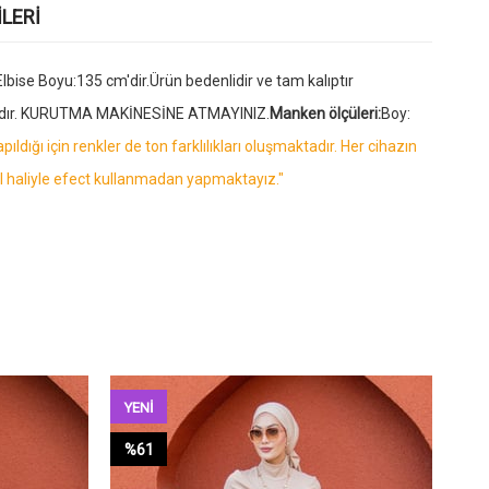
LERI
bise Boyu:135 cm'dir.Ürün bedenlidir ve tam kalıptır
nmalıdır. KURUTMA MAKİNESİNE ATMAYINIZ.
Manken ölçüleri:
Boy:
dığı için renkler de ton farklılıkları oluşmaktadır. Her cihazın
l haliyle efect kullanmadan yapmaktayız."
YENI
YE
ÜRÜN
ÜR
%61
%6