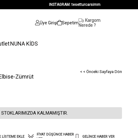
INSTAGRAM: tesetturcarsimm
Kargom
Üye Girişi
Sepetim
Nerede ?
tlet
NUNA KİDS
< < Önceki Sayfaya Dön
Elbise-Zümrüt
 STOKLARIMIZDA KALMAMIŞTIR.
FIYAT DÜŞÜNCE HABER
K LISTEME EKLE
GELINCE HABER VER