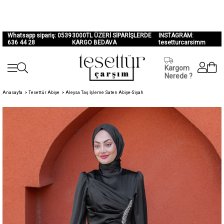
Whatsapp sipariş: 0539
3000TL ÜZERİ SİPARİŞLERDE
INSTAGRAM:
636 44 28
KARGO BEDAVA
tesetturcarsimm
Kargom
Nerede ?
Anasayfa
>
Tesettür Abiye
>
Aleysa Taş İşleme Saten Abiye-Siyah