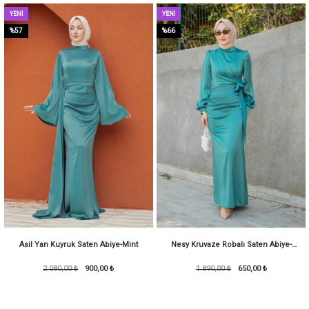
YENI
YENI
ÜRÜN
ÜRÜN
%57
%66
Asil Yan Kuyruk Saten Abiye-Mint
Nesy Kruvaze Robalı Saten Abiye-
2.080,00 ₺
900,00 ₺
1.890,00 ₺
KoyuMint
650,00 ₺