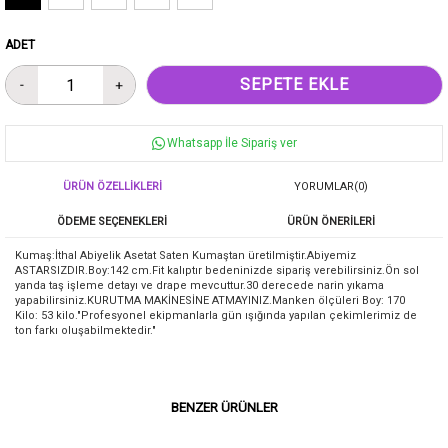
ADET
Whatsapp İle Sipariş ver
ÜRÜN ÖZELLIKLERI
YORUMLAR
(0)
ÖDEME SEÇENEKLERI
ÜRÜN ÖNERILERI
Kumaş:İthal Abiyelik Asetat Saten Kumaştan üretilmiştir.Abiyemiz
ASTARSIZDIR.Boy:142 cm.Fit kalıptır bedeninizde sipariş verebilirsiniz.Ön sol
yanda taş işleme detayı ve drape mevcuttur.30 derecede narin yıkama
yapabilirsiniz.KURUTMA MAKİNESİNE ATMAYINIZ.Manken ölçüleri Boy: 170
Kilo: 53 kilo."Profesyonel ekipmanlarla gün ışığında yapılan çekimlerimiz de
ton farkı oluşabilmektedir."
BENZER ÜRÜNLER