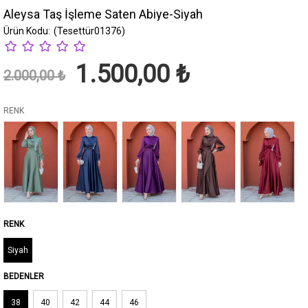
Aleysa Taş İşleme Saten Abiye-Siyah
(Tesettür01376)
1.500,00 ₺
2.000,00 ₺
RENK
Siyah
BEDENLER
38
40
42
44
46