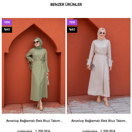
BENZER ÜRÜNLER
YENI
YENI
ÜRÜN
ÜRÜN
%40
%40
Anvelop Bağlamalı Etek Bluz Takım-
Anvelop Bağlamalı Etek Bluz Takım-
2.000,00 ₺
Mint
1.200,00 ₺
2.000,00 ₺
Bej
1.200,00 ₺