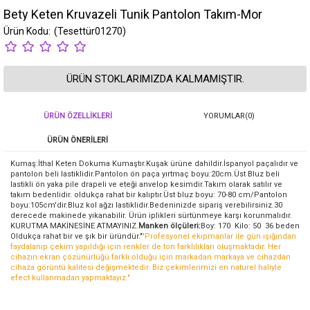
Bety Keten Kruvazeli Tunik Pantolon Takım-Mor
(Tesettür01270)
ÜRÜN STOKLARIMIZDA KALMAMIŞTIR.
ÜRÜN ÖZELLIKLERI
YORUMLAR
(0)
ÜRÜN ÖNERILERI
Kumaş:İthal Keten Dokuma Kumaştır.Kuşak ürüne dahildir.İspanyol paçalıdır ve
pantolon beli lastiklidir.Pantolon ön paça yırtmaç boyu:20cm.Üst Bluz beli
lastikli ön yaka pile drapeli ve eteği anvelop kesimdir.Takım olarak satılır ve
takım bedenlidir. oldukça rahat bir kalıptır.Üst bluz boyu: 70-80 cm/Pantolon
boyu:105cm'dir.Bluz kol ağzı lastiklidir.Bedeninizde sipariş verebilirsiniz.30
derecede makinede yıkanabilir. Ürün iplikleri sürtünmeye karşı korunmalıdır.
KURUTMA MAKİNESİNE ATMAYINIZ.
Manken ölçüleri:
Boy: 170 Kilo: 50 36 beden
Oldukça rahat bir ve şık bir üründür."
"Profesyonel ekipmanlar ile gün ışığından
faydalanıp çekim yapıldığı için renkler de ton farklılıkları oluşmaktadır. Her
cihazın ekran çözünürlüğü farklı olduğu için markadan markaya ve cihazdan
cihaza görüntü kalitesi değişmektedir. Biz çekimlerimizi en naturel haliyle
efect kullanmadan yapmaktayız."