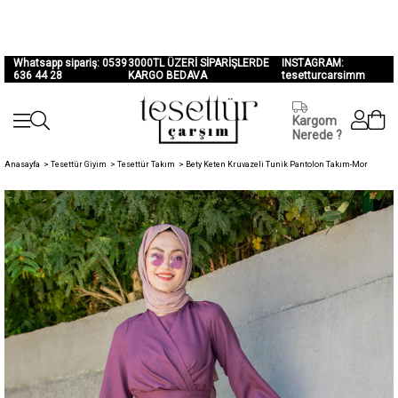
Whatsapp sipariş: 0539
3000TL ÜZERİ SİPARİŞLERDE
INSTAGRAM:
636 44 28
KARGO BEDAVA
tesetturcarsimm
Kargom
Nerede ?
Anasayfa
>
Tesettür Giyim
>
Tesettür Takım
>
Bety Keten Kruvazeli Tunik Pantolon Takım-Mor