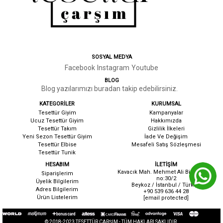
SOSYAL MEDYA
Facebook
Instagram
Youtube
BLOG
Blog yazılarımızı buradan takip edebilirsiniz.
KATEGORİLER
KURUMSAL
Tesettür Giyim
Kampanyalar
Ucuz Tesettür Giyim
Hakkımızda
Tesettür Takım
G
izlilik İlkeleri
Yeni Sezon Tesettür Giyim
İ
ade Ve Değişim
Tesettür Elbise
Mesafeli Satış Sözleşmesi
Tesettür Tunik
HESABIM
İLETİŞİM
Kavacık Mah. Mehmet Ali Birand cad.
Siparişlerim
no:30/2
Üyelik Bilgilerim
Beykoz / İstanbul / Türkiye
Adres Bilgilerim
+90 539 636 44 28
Ürün Listelerim
[email protected]
© 2018-2023 TESETTÜR ÇARŞIM - TÜM HAKLARI SAKLIDIR.