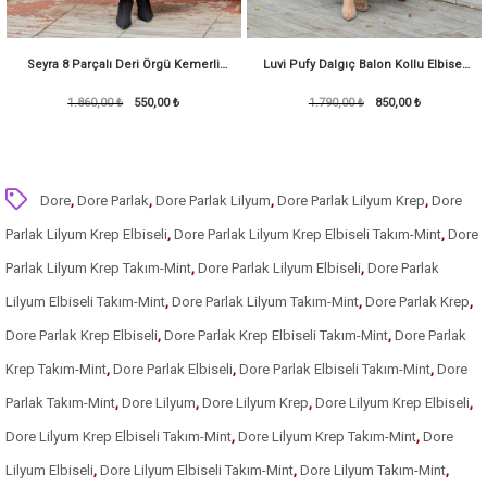
Seyra 8 Parçalı Deri Örgü Kemerli
Luvi Pufy Dalgıç Balon Kollu Elbise-
Pufy Dalgıç Elbise-Bordo
1.860,00 ₺
550,00 ₺
1.790,00 ₺
Kırmızı
850,00 ₺
Dore
,
Dore Parlak
,
Dore Parlak Lilyum
,
Dore Parlak Lilyum Krep
,
Dore
Parlak Lilyum Krep Elbiseli
,
Dore Parlak Lilyum Krep Elbiseli Takım-Mint
,
Dore
Parlak Lilyum Krep Takım-Mint
,
Dore Parlak Lilyum Elbiseli
,
Dore Parlak
Lilyum Elbiseli Takım-Mint
,
Dore Parlak Lilyum Takım-Mint
,
Dore Parlak Krep
,
Dore Parlak Krep Elbiseli
,
Dore Parlak Krep Elbiseli Takım-Mint
,
Dore Parlak
Krep Takım-Mint
,
Dore Parlak Elbiseli
,
Dore Parlak Elbiseli Takım-Mint
,
Dore
Parlak Takım-Mint
,
Dore Lilyum
,
Dore Lilyum Krep
,
Dore Lilyum Krep Elbiseli
,
Dore Lilyum Krep Elbiseli Takım-Mint
,
Dore Lilyum Krep Takım-Mint
,
Dore
Lilyum Elbiseli
,
Dore Lilyum Elbiseli Takım-Mint
,
Dore Lilyum Takım-Mint
,