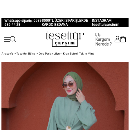
Whatsapp sipariş: 0539
3000TL ÜZERİ SİPARİŞLERDE
INSTAGRAM:
636 44 28
KARGO BEDAVA
tesetturcarsimm
Kargom
Nerede ?
Anasayfa
>
Tesettür Elbise
>
Dore Parlak Lilyum Krep Elbiseli Takım-Mint