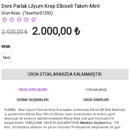
Dore Parlak Lilyum Krep Elbiseli Takım-Mint
(Tesettür01392)
2.000,00 ₺
2.420,00 ₺
RENK
Mint
ÜRÜN STOKLARIMIZDA KALMAMIŞTIR.
ÜRÜN ÖZELLIKLERI
YORUMLAR
(0)
ÖDEME SEÇENEKLERI
ÜRÜN ÖNERILERI
KUMAŞ : İthal Lilyum Pamuk Krep Kumaştan üretilmiştir.Elbise Alt Etek Astarlıdır
iç göstermez.Elbise Boy:140 cm.Elbise üzeri boleroludur ve bolero gold
aksesuar ile bedene sabitlenmektedir.Elbise Arka orta gizli fermuarlı.Fit
kalıptır.KURU TEMİZLEME TAVSİYE EDİLMEKTEDİR.
Manken ölçüleri:
Boy: 170
Kilo: 53.Oldukça rahat bir ve şık bir üründür."Profesyonel ekipmanlar ile gün