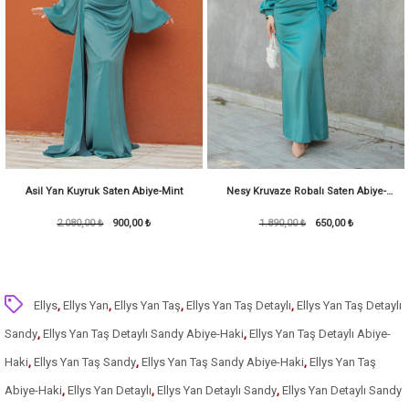
Asil Yan Kuyruk Saten Abiye-Mint
Nesy Kruvaze Robalı Saten Abiye-
Na
2.080,00 ₺
900,00 ₺
1.890,00 ₺
KoyuMint
650,00 ₺
Ellys
,
Ellys Yan
,
Ellys Yan Taş
,
Ellys Yan Taş Detaylı
,
Ellys Yan Taş Detaylı
Sandy
,
Ellys Yan Taş Detaylı Sandy Abiye-Haki
,
Ellys Yan Taş Detaylı Abiye-
Haki
,
Ellys Yan Taş Sandy
,
Ellys Yan Taş Sandy Abiye-Haki
,
Ellys Yan Taş
Abiye-Haki
,
Ellys Yan Detaylı
,
Ellys Yan Detaylı Sandy
,
Ellys Yan Detaylı Sandy