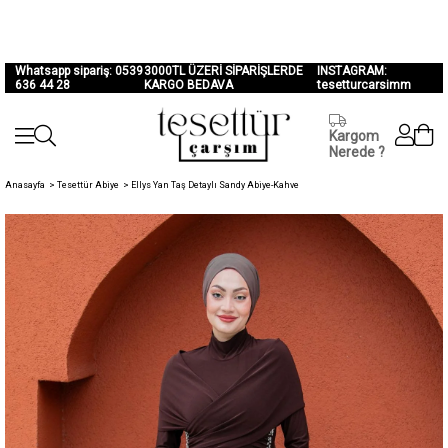
Whatsapp sipariş: 0539
3000TL ÜZERİ SİPARİŞLERDE
INSTAGRAM:
636 44 28
KARGO BEDAVA
tesetturcarsimm
Kargom
Nerede ?
Anasayfa
>
Tesettür Abiye
>
Ellys Yan Taş Detaylı Sandy Abiye-Kahve