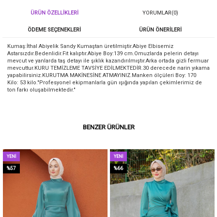
ÜRÜN ÖZELLIKLERI
YORUMLAR
(0)
ÖDEME SEÇENEKLERI
ÜRÜN ÖNERILERI
Kumaş:İthal Abiyelik Sandy Kumaştan üretilmiştir.Abiye Elbisemiz
Astarsızdır.Bedenlidir.Fit kalıptır.Abiye Boy:139 cm.Omuzlarda pelerin detayı
mevcut ve yanlarda taş detayı ile şıklık kazandırılmıştır.Arka ortada gizli fermuar
mevcuttur.KURU TEMİZLEME TAVSİYE EDİLMEKTEDİR.30 derecede narin yıkama
yapabilirsiniz.KURUTMA MAKİNESİNE ATMAYINIZ.Manken ölçüleri Boy: 170
Kilo: 53 kilo."Profesyonel ekipmanlarla gün ışığında yapılan çekimlerimiz de
ton farkı oluşabilmektedir."
BENZER ÜRÜNLER
NI
YENI
YEN
ÜN
ÜRÜN
ÜR
57
%66
%4