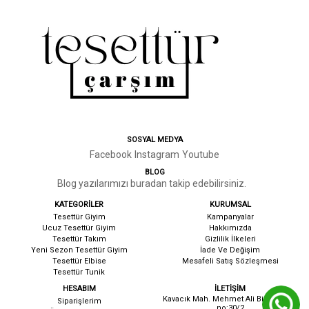
SOSYAL MEDYA
Facebook
Instagram
Youtube
BLOG
Blog yazılarımızı buradan takip edebilirsiniz.
KATEGORİLER
KURUMSAL
Tesettür Giyim
Kampanyalar
Ucuz Tesettür Giyim
Hakkımızda
Tesettür Takım
G
izlilik İlkeleri
Yeni Sezon Tesettür Giyim
İ
ade Ve Değişim
Tesettür Elbise
Mesafeli Satış Sözleşmesi
Tesettür Tunik
HESABIM
İLETİŞİM
Kavacık Mah. Mehmet Ali Birand cad.
Siparişlerim
no:30/2