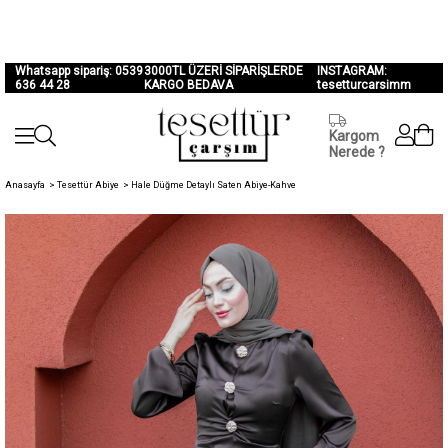
Whatsapp sipariş: 0539
3000TL ÜZERİ SİPARİŞLERDE
INSTAGRAM:
636 44 28
KARGO BEDAVA
tesetturcarsimm
Kargom
Nerede ?
Anasayfa
>
Tesettür Abiye
>
Hale Düğme Detaylı Saten Abiye-Kahve