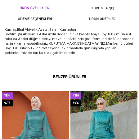
ÜRÜN ÖZELLIKLERI
YORUMLAR
(0)
ÖDEME SEÇENEKLERI
ÜRÜN ÖNERILERI
Kumaş:İthal Abiyelik Asetat Saten Kumaştan
üretilmiştir.Abiyemiz Astarsızdır.Bedenlidir.Fit kalıptır.Abiye Boy:160 cm.Ön üst
roba da 3 adet düğme detayı mevcuttur.Arka orta gizli fermuarlıdır.30 derecede
narin yıkama yapabilirsiniz.KURUTMA MAKİNESİNE ATMAYINIZ.Manken ölçüleri
Boy: 170 Kilo: 53 kilo."Profesyonel ekipmanlarla gün ışığında yapılan
çekimlerimiz de ton farkı oluşabilmektedir."
BENZER ÜRÜNLER
YENI
YENI
ÜRÜN
ÜRÜN
%57
%66