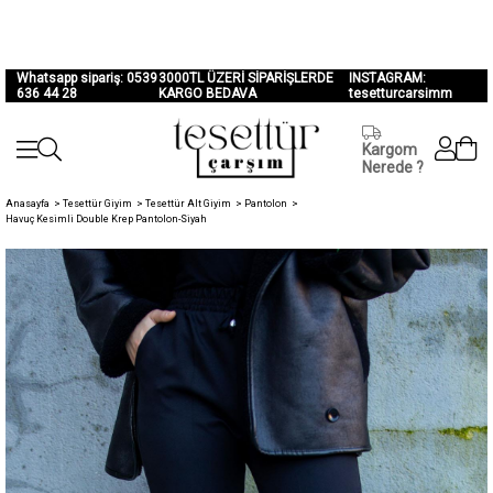
Whatsapp sipariş: 0539
3000TL ÜZERİ SİPARİŞLERDE
INSTAGRAM:
636 44 28
KARGO BEDAVA
tesetturcarsimm
Kargom
Nerede ?
Anasayfa
>
Tesettür Giyim
>
Tesettür Alt Giyim
>
Pantolon
>
Havuç Kesimli Double Krep Pantolon-Siyah