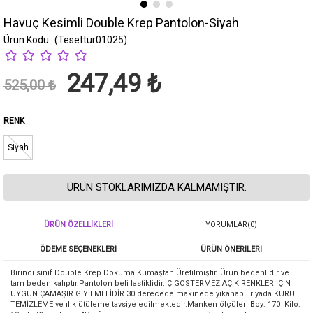
Havuç Kesimli Double Krep Pantolon-Siyah
(Tesettür01025)
247,49 ₺
525,00 ₺
RENK
Siyah
ÜRÜN STOKLARIMIZDA KALMAMIŞTIR.
ÜRÜN ÖZELLIKLERI
YORUMLAR
(0)
ÖDEME SEÇENEKLERI
ÜRÜN ÖNERILERI
Birinci sınıf Double Krep Dokuma Kumaştan Üretilmiştir. Ürün bedenlidir ve
tam beden kalıptır.Pantolon beli lastiklidir.İÇ GÖSTERMEZ.AÇIK RENKLER İÇİN
UYGUN ÇAMAŞIR GİYİLMELİDİR.30 derecede makinede yıkanabilir yada KURU
TEMİZLEME ve ılık ütüleme tavsiye edilmektedir.Manken ölçüleri Boy: 170 Kilo: