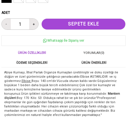
ADET
Whatsapp İle Sipariş ver
ÜRÜN ÖZELLIKLERI
YORUMLAR
(0)
ÖDEME SEÇENEKLERI
ÜRÜN ÖNERILERI
Abiye Kumaşı; İthal Parlak Organze Kumaştan üretilmiştir ve doku özelliği ile
düğün ve özel günlerinizde şıklığınızı yansıtacaktır.Elbise ASTARLIDIR ve iç
göstermez.
Elbise
Boyu: 140 cm'dir.Vücuda oturan kalıbı vardır.Gögüsleriniz
büyükse 1 beden daha büyük tercih edebilirisiniz.Çok özel bir kumaştır ve
sadece kuru temizleme tavsiye edilmektedir ürünü gerilmekten
koruyunuz.Ürün iplikleri sürtünmeye ve takılmaya karşı korunmalıdır.
Manken
ölçüleri:
Boy: 170 Kilo: 53 Oldukça rahat bir ve şık bir üründür."Profesyonel
ekipmanlar ile gün ışığından faydalanıp çekim yapıldığı için renkler de ton
farklılıkları oluşmaktadır. Her cihazın ekran çözünürlüğü farklı olduğu için
markadan markaya ve cihazdan cihaza görüntü kalitesi değişmektedir. Biz
çekimlerimizi en naturel haliyle efect kullanmadan yapmaktayız."