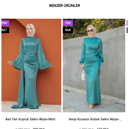
BENZER ÜRÜNLER
YENI
YENI
ÜRÜN
ÜRÜN
%66
%45
aten Abiye-Mint
Nesy Kruvaze Robalı Saten Abiye-
Narin Mat Şifon Tese