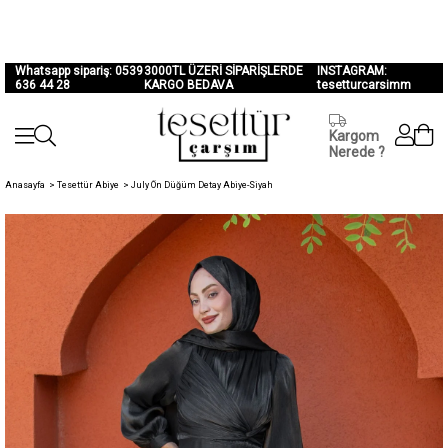
Whatsapp sipariş: 0539
3000TL ÜZERİ SİPARİŞLERDE
INSTAGRAM:
636 44 28
KARGO BEDAVA
tesetturcarsimm
Kargom
Nerede ?
Anasayfa
>
Tesettür Abiye
>
July Ön Düğüm Detay Abiye-Siyah