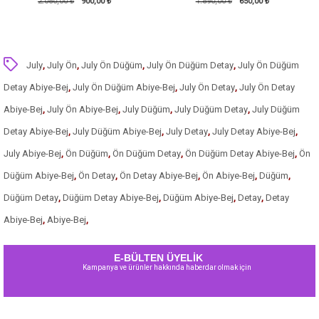
900,00 ₺
1.890,00 ₺
KoyuMint
650,00 ₺
2.720,00 ₺
1
July
,
July Ön
,
July Ön Düğüm
,
July Ön Düğüm Detay
,
July Ön Düğüm
Detay Abiye-Bej
,
July Ön Düğüm Abiye-Bej
,
July Ön Detay
,
July Ön Detay
Abiye-Bej
,
July Ön Abiye-Bej
,
July Düğüm
,
July Düğüm Detay
,
July Düğüm
Detay Abiye-Bej
,
July Düğüm Abiye-Bej
,
July Detay
,
July Detay Abiye-Bej
,
July Abiye-Bej
,
Ön Düğüm
,
Ön Düğüm Detay
,
Ön Düğüm Detay Abiye-Bej
,
Ön
Düğüm Abiye-Bej
,
Ön Detay
,
Ön Detay Abiye-Bej
,
Ön Abiye-Bej
,
Düğüm
,
Düğüm Detay
,
Düğüm Detay Abiye-Bej
,
Düğüm Abiye-Bej
,
Detay
,
Detay
Abiye-Bej
,
Abiye-Bej
,
E-BÜLTEN ÜYELİK
Kampanya ve ürünler hakkında haberdar olmak için