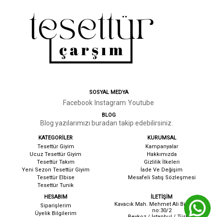
SOSYAL MEDYA
Facebook
Instagram
Youtube
BLOG
Blog yazılarımızı buradan takip edebilirsiniz.
KATEGORİLER
KURUMSAL
Tesettür Giyim
Kampanyalar
Ucuz Tesettür Giyim
Hakkımızda
Tesettür Takım
G
izlilik İlkeleri
Yeni Sezon Tesettür Giyim
İ
ade Ve Değişim
Tesettür Elbise
Mesafeli Satış Sözleşmesi
Tesettür Tunik
HESABIM
İLETİŞİM
Kavacık Mah. Mehmet Ali Birand cad.
Siparişlerim
no:30/2
Üyelik Bilgilerim
Beykoz / İstanbul / Türkiye