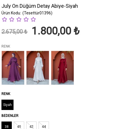
July Ön Düğüm Detay Abiye-Siyah
(Tesettür01396)
1.800,00 ₺
2.675,00 ₺
RENK
Siyah
BEDENLER
38
40
42
44