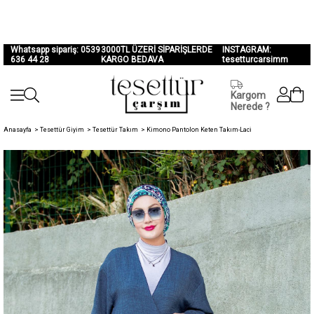
Whatsapp sipariş: 0539
3000TL ÜZERİ SİPARİŞLERDE
INSTAGRAM:
636 44 28
KARGO BEDAVA
tesetturcarsimm
Kargom
Nerede ?
Anasayfa
>
Tesettür Giyim
>
Tesettür Takım
>
Kimono Pantolon Keten Takım-Laci