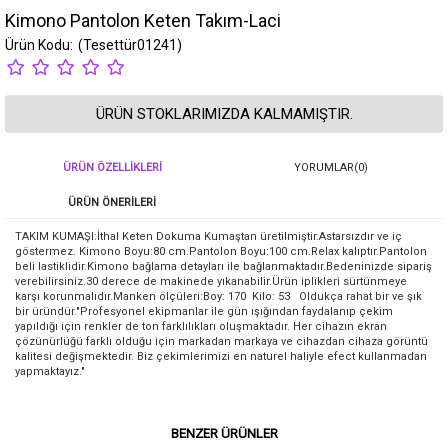
Kimono Pantolon Keten Takım-Laci
(Tesettür01241)
ÜRÜN STOKLARIMIZDA KALMAMIŞTIR.
ÜRÜN ÖZELLIKLERI
YORUMLAR
(0)
ÜRÜN ÖNERILERI
TAKIM KUMAŞI:İthal Keten Dokuma Kumaştan üretilmiştir.Astarsızdır ve iç
göstermez. Kimono Boyu:80 cm.Pantolon Boyu:100 cm.Relax kalıptır.Pantolon
beli lastiklidir.Kimono bağlama detayları ile bağlanmaktadır.Bedeninizde sipariş
verebilirsiniz.30 derece de makinede yıkanabilir.Ürün iplikleri sürtünmeye
karşı korunmalıdır.Manken ölçüleri:Boy: 170 Kilo: 53 Oldukça rahat bir ve şık
bir üründür."Profesyonel ekipmanlar ile gün ışığından faydalanıp çekim
yapıldığı için renkler de ton farklılıkları oluşmaktadır. Her cihazın ekran
çözünürlüğü farklı olduğu için markadan markaya ve cihazdan cihaza görüntü
kalitesi değişmektedir. Biz çekimlerimizi en naturel haliyle efect kullanmadan
yapmaktayız."
BENZER ÜRÜNLER