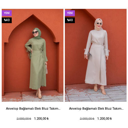
YENI
YENI
ÜRÜN
ÜRÜN
%40
%40
Anvelop Bağlamalı Etek Bluz Takım-
Anvelop Bağlamalı Etek Bluz Takım-
2.000,00 ₺
Mint
1.200,00 ₺
2.000,00 ₺
Bej
1.200,00 ₺