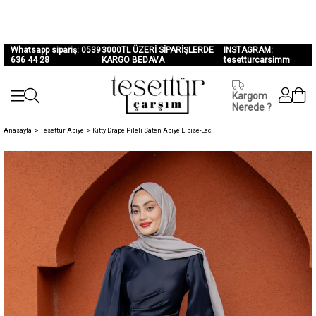
Whatsapp sipariş: 0539
3000TL ÜZERİ SİPARİŞLERDE
INSTAGRAM:
636 44 28
KARGO BEDAVA
tesetturcarsimm
Kargom
Nerede ?
Anasayfa
>
Tesettür Abiye
>
Kitty Drape Pileli Saten Abiye Elbise-Laci