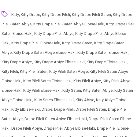
Kitty
,
Kitty Drape
,
Kitty Drape Pileli
,
Kitty Drape Pileli Saten
,
Kitty Drape
Pileli Saten Abiye
,
Kitty Drape Pileli Saten Abiye Elbise-Haki
,
Kitty Drape Pileli
Saten Elbise-Haki
,
Kitty Drape Pileli Abiye
,
Kitty Drape Pileli Abiye Elbise-
Haki
,
Kitty Drape Pileli Elbise-Haki
,
Kitty Drape Saten
,
Kitty Drape Saten
Abiye
,
Kitty Drape Saten Abiye Elbise-Haki
,
Kitty Drape Saten Elbise-Haki
,
Kitty Drape Abiye
,
Kitty Drape Abiye Elbise-Haki
,
Kitty Drape Elbise-Haki
,
Kitty Pileli
,
Kitty Pileli Saten
,
Kitty Pileli Saten Abiye
,
Kitty Pileli Saten Abiye
Elbise-Haki
,
Kitty Pileli Saten Elbise-Haki
,
Kitty Pileli Abiye
,
Kitty Pileli Abiye
Elbise-Haki
,
Kitty Pileli Elbise-Haki
,
Kitty Saten
,
Kitty Saten Abiye
,
Kitty Saten
Abiye Elbise-Haki
,
Kitty Saten Elbise-Haki
,
Kitty Abiye
,
Kitty Abiye Elbise-
Haki
,
Kitty Elbise-Haki
,
Drape
,
Drape Pileli
,
Drape Pileli Saten
,
Drape Pileli
Saten Abiye
,
Drape Pileli Saten Abiye Elbise-Haki
,
Drape Pileli Saten Elbise-
Haki
,
Drape Pileli Abiye
,
Drape Pileli Abiye Elbise-Haki
,
Drape Pileli Elbise-