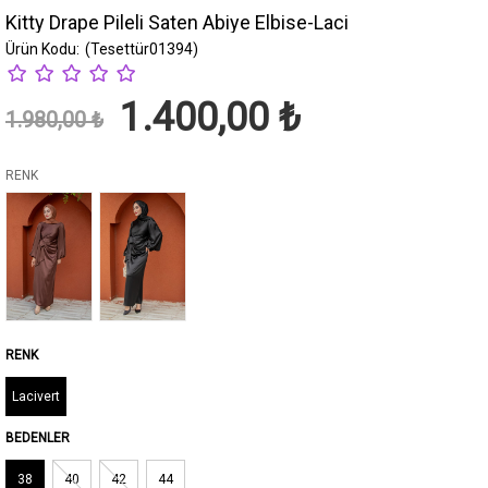
Kitty Drape Pileli Saten Abiye Elbise-Laci
(Tesettür01394)
1.400,00 ₺
1.980,00 ₺
RENK
Lacivert
BEDENLER
38
40
42
44