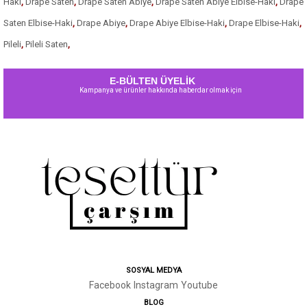
Haki
,
Drape Saten
,
Drape Saten Abiye
,
Drape Saten Abiye Elbise-Haki
,
Drape
Saten Elbise-Haki
,
Drape Abiye
,
Drape Abiye Elbise-Haki
,
Drape Elbise-Haki
,
Pileli
,
Pileli Saten
,
E-BÜLTEN ÜYELİK
Kampanya ve ürünler hakkında haberdar olmak için
SOSYAL MEDYA
Facebook
Instagram
Youtube
BLOG