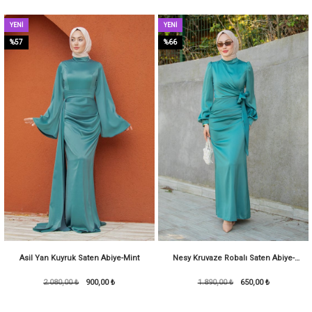
YENI
YENI
ÜRÜN
ÜRÜN
%57
%66
Asil Yan Kuyruk Saten Abiye-Mint
Nesy Kruvaze Robalı Saten Abiye-
2.080,00 ₺
900,00 ₺
1.890,00 ₺
KoyuMint
650,00 ₺