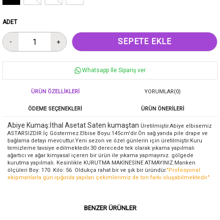
ADET
Whatsapp İle Sipariş ver
ÜRÜN ÖZELLIKLERI
YORUMLAR
(0)
ÖDEME SEÇENEKLERI
ÜRÜN ÖNERILERI
Abiye Kumaş:İthal Asetat Saten kumaştan
Üretilmiştir.Abiye elbisemiz
ASTARSIZDIR.İç Göstermez.Elbise Boyu:145cm'dir.Ön sağ yanda pile drape ve
bağlama detayı mevcuttur.Yeni sezon ve özel günlerin için üretilmiştir.Kuru
temizleme tavsiye edilmektedir.30 derecede tek olarak yıkama yapılmalı
ağartıcı ve ağar kimyasal içeren bir ürün ile yıkama yapmayınız. gölgede
kurutma yapılmalı. Kesinlikle KURUTMA MAKİNESİNE ATMAYINIZ.Manken
ölçüleri Boy: 170 Kilo: 56 Oldukça rahat bir ve şık bir üründür.
"Profesyonel
ekipmanlarla gün ışığında yapılan çekimlerimiz de ton farkı oluşabilmektedir."
BENZER ÜRÜNLER