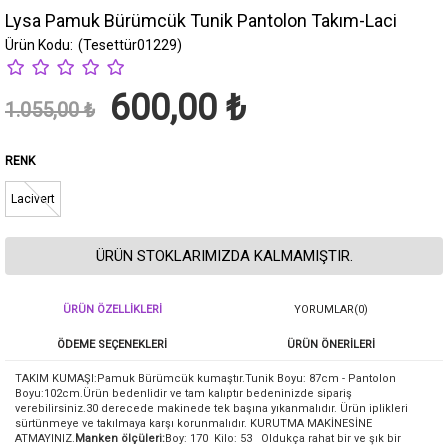
Lysa Pamuk Bürümcük Tunik Pantolon Takım-Laci
(Tesettür01229)
600,00 ₺
1.055,00 ₺
RENK
Lacivert
ÜRÜN STOKLARIMIZDA KALMAMIŞTIR.
ÜRÜN ÖZELLIKLERI
YORUMLAR
(0)
ÖDEME SEÇENEKLERI
ÜRÜN ÖNERILERI
TAKIM KUMAŞI:Pamuk Bürümcük kumaştır.Tunik Boyu: 87cm - Pantolon
Boyu:102cm.Ürün bedenlidir ve tam kalıptır bedeninizde sipariş
verebilirsiniz.30 derecede makinede tek başına yıkanmalıdır. Ürün iplikleri
sürtünmeye ve takılmaya karşı korunmalıdır. KURUTMA MAKİNESİNE
ATMAYINIZ.
Manken ölçüleri:
Boy: 170 Kilo: 53 Oldukça rahat bir ve şık bir