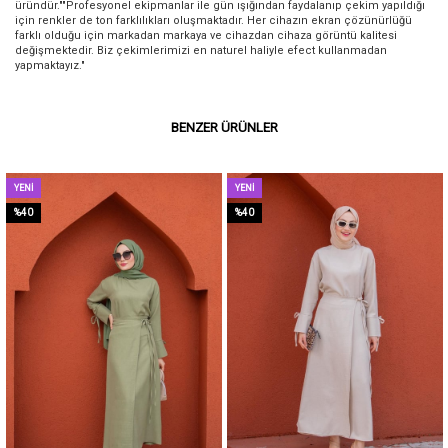
üründür.""Profesyonel ekipmanlar ile gün ışığından faydalanıp çekim yapıldığı
için renkler de ton farklılıkları oluşmaktadır. Her cihazın ekran çözünürlüğü
farklı olduğu için markadan markaya ve cihazdan cihaza görüntü kalitesi
değişmektedir. Biz çekimlerimizi en naturel haliyle efect kullanmadan
yapmaktayız."
BENZER ÜRÜNLER
YENI
YENI
ÜRÜN
ÜRÜN
%40
%40