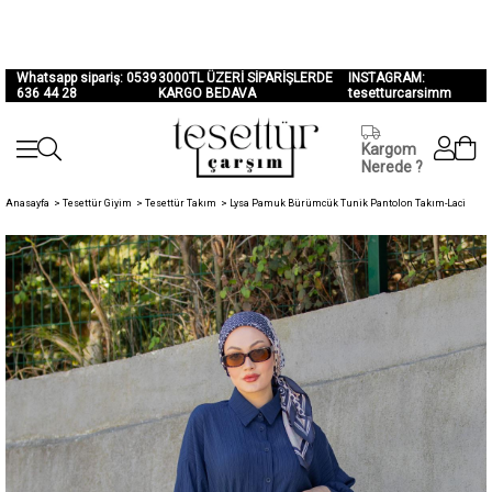
Whatsapp sipariş: 0539
3000TL ÜZERİ SİPARİŞLERDE
INSTAGRAM:
636 44 28
KARGO BEDAVA
tesetturcarsimm
Kargom
Nerede ?
Anasayfa
>
Tesettür Giyim
>
Tesettür Takım
>
Lysa Pamuk Bürümcük Tunik Pantolon Takım-Laci