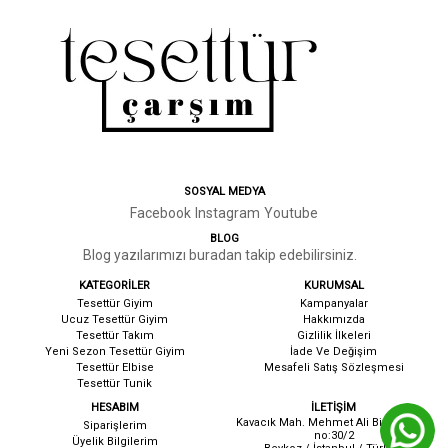
SOSYAL MEDYA
Facebook
Instagram
Youtube
BLOG
Blog yazılarımızı buradan takip edebilirsiniz.
KATEGORİLER
KURUMSAL
Tesettür Giyim
Kampanyalar
Ucuz Tesettür Giyim
Hakkımızda
Tesettür Takım
G
izlilik İlkeleri
Yeni Sezon Tesettür Giyim
İ
ade Ve Değişim
Tesettür Elbise
Mesafeli Satış Sözleşmesi
Tesettür Tunik
HESABIM
İLETİŞİM
Kavacık Mah. Mehmet Ali Birand cad.
Siparişlerim
no:30/2
Üyelik Bilgilerim