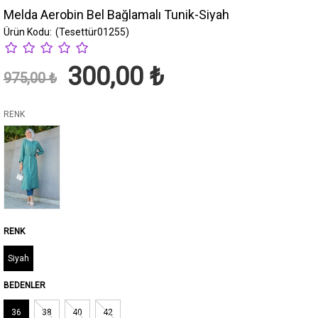
Melda Aerobin Bel Bağlamalı Tunik-Siyah
(Tesettür01255)
300,00 ₺
975,00 ₺
RENK
Siyah
BEDENLER
36
38
40
42