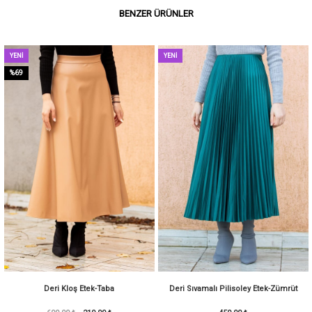
BENZER ÜRÜNLER
YENI
YENI
ÜRÜN
ÜRÜN
%69
Deri Kloş Etek-Taba
Deri Sıvamalı Pilisoley Etek-Zümrüt