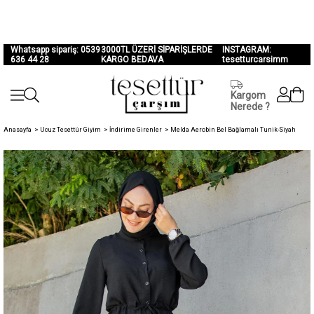
Whatsapp sipariş: 0539
3000TL ÜZERİ SİPARİŞLERDE
INSTAGRAM:
636 44 28
KARGO BEDAVA
tesetturcarsimm
Kargom
Nerede ?
Anasayfa
>
Ucuz Tesettür Giyim
>
İndirime Girenler
>
Melda Aerobin Bel Bağlamalı Tunik-Siyah