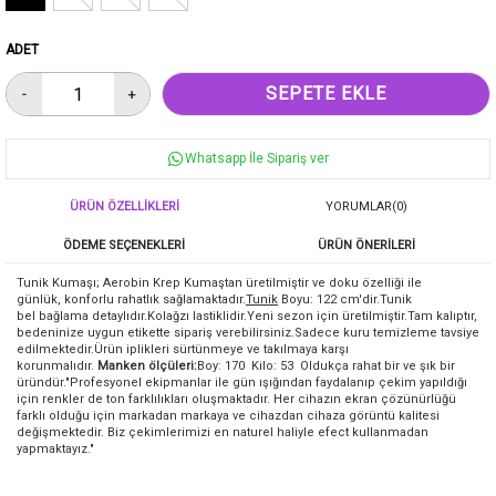
ADET
Whatsapp İle Sipariş ver
ÜRÜN ÖZELLIKLERI
YORUMLAR
(0)
ÖDEME SEÇENEKLERI
ÜRÜN ÖNERILERI
Tunik Kumaşı; Aerobin Krep Kumaştan üretilmiştir ve doku özelliği ile
günlük, konforlu rahatlık sağlamaktadır.
Tunik
Boyu: 122 cm'dir.Tunik
bel bağlama detaylıdır.Kolağzı lastiklidir.Yeni sezon için üretilmiştir.Tam kalıptır,
bedeninize uygun etikette sipariş verebilirsiniz.Sadece kuru temizleme tavsiye
edilmektedir.Ürün iplikleri sürtünmeye ve takılmaya karşı
korunmalıdır.
Manken ölçüleri:
Boy: 170 Kilo: 53 Oldukça rahat bir ve şık bir
üründür."Profesyonel ekipmanlar ile gün ışığından faydalanıp çekim yapıldığı
için renkler de ton farklılıkları oluşmaktadır. Her cihazın ekran çözünürlüğü
farklı olduğu için markadan markaya ve cihazdan cihaza görüntü kalitesi
değişmektedir. Biz çekimlerimizi en naturel haliyle efect kullanmadan
yapmaktayız."