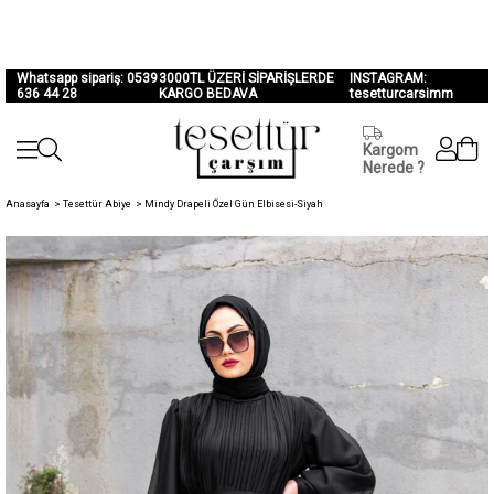
Whatsapp sipariş: 0539
3000TL ÜZERİ SİPARİŞLERDE
INSTAGRAM:
636 44 28
KARGO BEDAVA
tesetturcarsimm
Kargom
Nerede ?
Anasayfa
>
Tesettür Abiye
>
Mindy Drapeli Özel Gün Elbisesi-Siyah