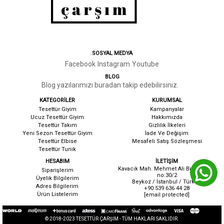
SOSYAL MEDYA
Facebook
Instagram
Youtube
BLOG
Blog yazılarımızı buradan takip edebilirsiniz.
KATEGORİLER
KURUMSAL
Tesettür Giyim
Kampanyalar
Ucuz Tesettür Giyim
Hakkımızda
Tesettür Takım
G
izlilik İlkeleri
Yeni Sezon Tesettür Giyim
İ
ade Ve Değişim
Tesettür Elbise
Mesafeli Satış Sözleşmesi
Tesettür Tunik
HESABIM
İLETİŞİM
Kavacık Mah. Mehmet Ali Birand cad.
Siparişlerim
no:30/2
Üyelik Bilgilerim
Beykoz / İstanbul / Türkiye
Adres Bilgilerim
+90 539 636 44 28
Ürün Listelerim
[email protected]
© 2018-2023 TESETTÜR ÇARŞIM - TÜM HAKLARI SAKLIDIR.