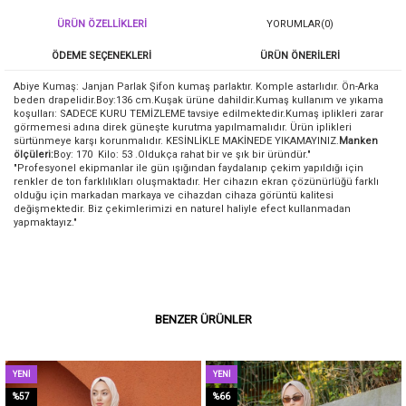
ÜRÜN ÖZELLIKLERI
YORUMLAR
(0)
ÖDEME SEÇENEKLERI
ÜRÜN ÖNERILERI
Abiye Kumaş:
Janjan Parlak Şifon kumaş parlaktır. Komple astarlıdır. Ön-Arka
beden drapelidir.
Boy:136 cm.Kuşak ürüne dahildir.Kumaş kullanım ve yıkama
koşulları: SADECE KURU TEMİZLEME tavsiye edilmektedir.Kumaş iplikleri zarar
görmemesi adına direk güneşte kurutma yapılmamalıdır. Ürün iplikleri
sürtünmeye karşı korunmalıdır. KESİNLİKLE MAKİNEDE YIKAMAYINIZ.
Manken
ölçüleri:
Boy: 170 Kilo: 53 .Oldukça rahat bir ve şık bir üründür."
"Profesyonel ekipmanlar ile gün ışığından faydalanıp çekim yapıldığı için
renkler de ton farklılıkları oluşmaktadır. Her cihazın ekran çözünürlüğü farklı
olduğu için markadan markaya ve cihazdan cihaza görüntü kalitesi
değişmektedir. Biz çekimlerimizi en naturel haliyle efect kullanmadan
yapmaktayız."
BENZER ÜRÜNLER
YENI
YENI
ÜRÜN
ÜRÜN
%57
%66