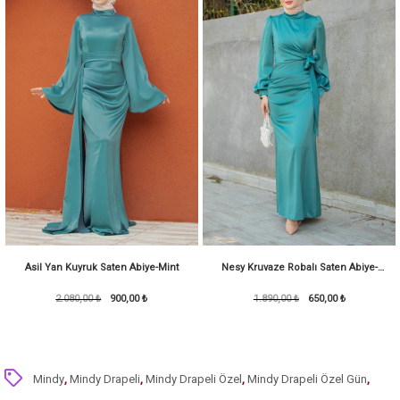
Asil Yan Kuyruk Saten Abiye-Mint
Nesy Kruvaze Robalı Saten Abiye-
2.080,00 ₺
900,00 ₺
1.890,00 ₺
KoyuMint
650,00 ₺
Mindy
,
Mindy Drapeli
,
Mindy Drapeli Özel
,
Mindy Drapeli Özel Gün
,