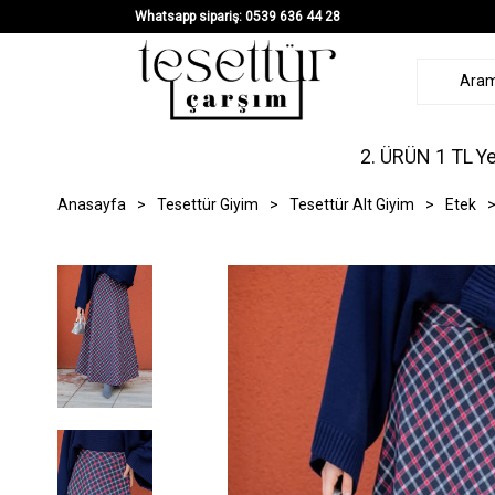
Whatsapp sipariş: 0539 636 44 28
2. ÜRÜN 1 TL
Ye
Anasayfa
>
Tesettür Giyim
>
Tesettür Alt Giyim
>
Etek