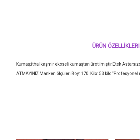
ÜRÜN ÖZELLIKLERI
Kumaş:İthal kaşmir ekoseli kumaştan üretilmiştir.Etek Astarsı
ATMAYINIZ.Manken ölçüleri Boy: 170 Kilo: 53 kilo."Profesyonel e