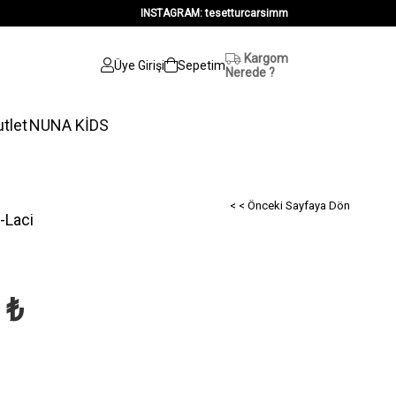
INSTAGRAM: tesetturcarsimm
Kargom
Üye Girişi
Sepetim
Nerede ?
tlet
NUNA KİDS
< < Önceki Sayfaya Dön
-Laci
 ₺