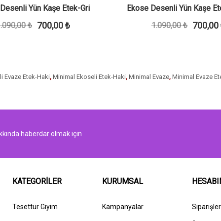
Desenli Yün Kaşe Etek-Gri
Ekose Desenli Yün Kaşe Et
700,00 ₺
700,00
.090,00 ₺
1.090,00 ₺
i Evaze Etek-Haki
,
Minimal Ekoseli Etek-Haki
,
Minimal Evaze
,
Minimal Evaze Et
kında haberdar olmak için
KATEGORİLER
KURUMSAL
HESAB
Tesettür Giyim
Kampanyalar
Siparişle