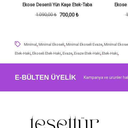
h
Ekose Desenli Yün Kaşe Etek-Taba
Ekose 
700,00 ₺
1.090,00 ₺
1
Minimal
,
Minimal Ekoseli
,
Minimal Ekoseli Evaze
,
Minimal Ekosel
Etek-Haki
,
Ekoseli Etek-Haki
,
Evaze
,
Evaze Etek-Haki
,
Etek-Haki
,
E-BÜLTEN ÜYELİK
Kampanya ve ürünler hak