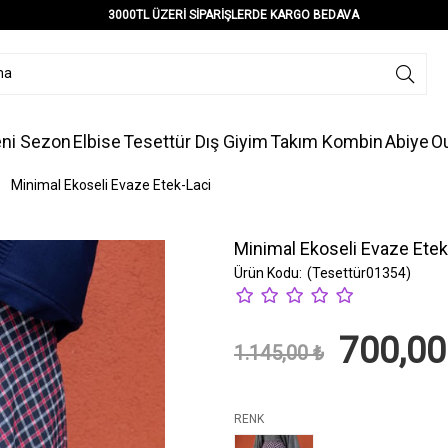
3000TL ÜZERİ SİPARİŞLERDE KARGO BEDAVA
ni Sezon
Elbise
Tesettür Dış Giyim
Takım Kombin
Abiye
Ou
>
Minimal Ekoseli Evaze Etek-Laci
Minimal Ekoseli Evaze Etek
(Tesettür01354)
700,00
1.145,00 ₺