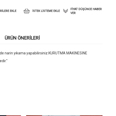
FIYAT DÜŞÜNCE HABER
RILERE EKLE
İSTEK LISTEME EKLE
VER
ÜRÜN ÖNERILERI
recede narin yıkama yapabilirsiniz.KURUTMA MAKİNESİNE
dir."