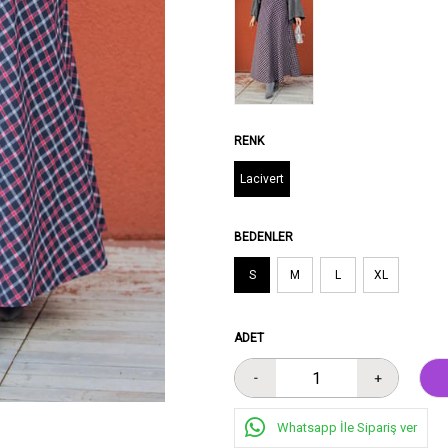
RENK
Lacivert
BEDENLER
S
M
L
XL
ADET
Whatsapp İle Sipariş ver