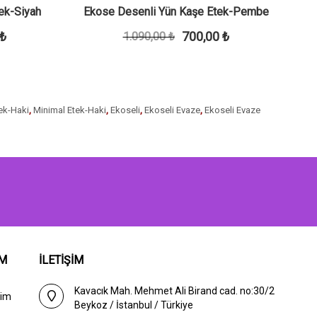
ek-Siyah
Ekose Desenli Yün Kaşe Etek-Pembe
 ₺
700,00 ₺
1.090,00 ₺
ek-Haki
,
Minimal Etek-Haki
,
Ekoseli
,
Ekoseli Evaze
,
Ekoseli Evaze
IM
İLETİŞİM
Kavacık Mah. Mehmet Ali Birand cad. no:30/2
rim
Beykoz / İstanbul / Türkiye