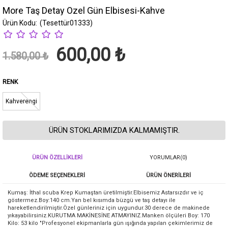
More Taş Detay Özel Gün Elbisesi-Kahve
(Tesettür01333)
600,00 ₺
1.580,00 ₺
RENK
Kahverengi
ÜRÜN STOKLARIMIZDA KALMAMIŞTIR.
ÜRÜN ÖZELLIKLERI
YORUMLAR
(0)
ÖDEME SEÇENEKLERI
ÜRÜN ÖNERILERI
Kumaş: İthal scuba Krep Kumaştan üretilmiştir.Elbisemiz Astarsızdır ve iç
göstermez.Boy:140 cm.Yan bel kısımda büzgü ve taş detayı ile
hareketlendirilmiştir.Özel günleriniz için uygundur.30 derece de makinede
yıkayabilirsiniz.KURUTMA MAKİNESİNE ATMAYINIZ.Manken ölçüleri Boy: 170
Kilo: 53 kilo "Profesyonel ekipmanlarla gün ışığında yapılan çekimlerimiz de