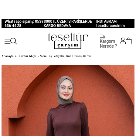
Whatsapp sipariş: 0539
3000TL ÜZERİ SİPARİŞLERDE
INSTAGRAM:
636 44 28
KARGO BEDAVA
tesetturcarsimm
Kargom
Nerede ?
Anasayfa
>
Tesettür Abiye
>
More Taş Detay Özel Gün Elbisesi-Kahve