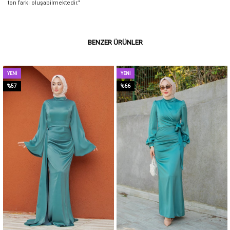
ton farkı oluşabilmektedir."
BENZER ÜRÜNLER
YENI
YENI
ÜRÜN
ÜRÜN
%57
%66