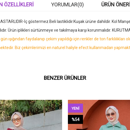
N ÖZELLIKLERI
YORUMLAR
(0)
ÜRÜN ÖNERI
ARLIDIR-İç göstermez.Beli lastiklidir.Kuşak ürüne dahildir. Kol Manşeti 
alıdır. Ürün iplikleri sürtünmeye ve takılmaya karşı korunmalıdır. KUR
gün ışığından faydalanıp çekim yapıldığı için renkler de ton farklılıkları 
tedir. Biz çekimlerimizi en naturel haliyle efect kullanmadan yapmakt
BENZER ÜRÜNLER
YENI
ÜRÜN
%54