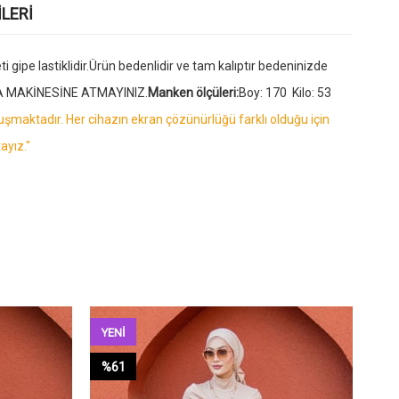
LERI
gipe lastiklidir.Ürün bedenlidir ve tam kalıptır bedeninizde
UTMA MAKİNESİNE ATMAYINIZ.
Manken ölçüleri:
Boy: 170 Kilo: 53
oluşmaktadır. Her cihazın ekran çözünürlüğü farklı olduğu için
ayız."
YENI
YE
ÜRÜN
ÜR
%61
%6