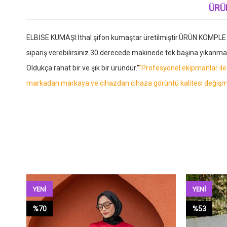
ÜRÜ
ELBİSE KUMAŞI:İthal şifon kumaştar üretilmiştir.ÜRÜN KOMPLE AST
sipariş verebilirsiniz.30 derecede makinede tek başına yıkanm
Oldukça rahat bir ve şık bir üründür."
"Profesyonel ekipmanlar ile 
markadan markaya ve cihazdan cihaza görüntü kalitesi değişmek
YENI
YENI
ÜRÜN
ÜRÜN
%70
%53