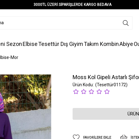
3000TL ÜZERİ SİPARİŞLERDE KARGO BEDAVA
ni Sezon
Elbise
Tesettür Dış Giyim
Takım Kombin
Abiye
Ou
Elbise-Mor
Moss Kol Gipeli Astarlı Şif
(Tesettür01172)
ÜRÜN
FAVORILERE EKLE
İSTE