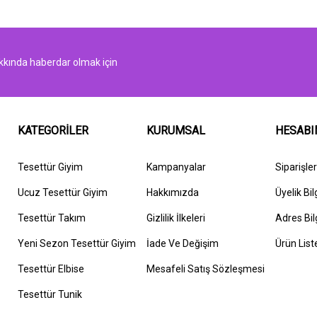
kında haberdar olmak için
KATEGORİLER
KURUMSAL
HESAB
Tesettür Giyim
Kampanyalar
Siparişle
Ucuz Tesettür Giyim
Hakkımızda
Üyelik Bil
Tesettür Takım
G
izlilik İlkeleri
Adres Bil
Yeni Sezon Tesettür Giyim
İ
ade Ve Değişim
Ürün List
Tesettür Elbise
Mesafeli Satış Sözleşmesi
Tesettür Tunik