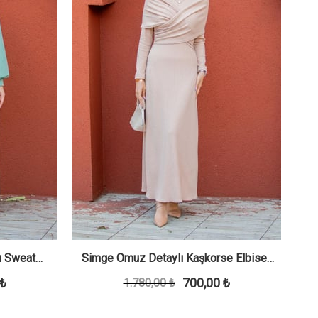
lu Sweat
Simge Omuz Detaylı Kaşkorse Elbise-
Si
 ₺
700,00 ₺
1.780,00 ₺
Bej