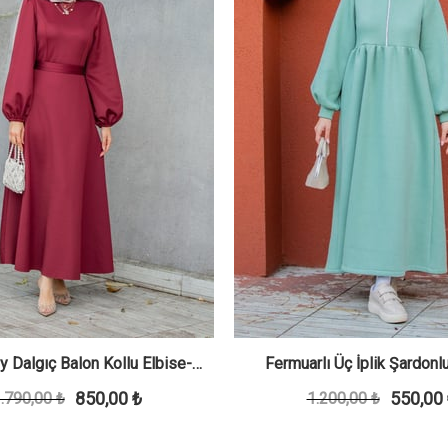
y Dalgıç Balon Kollu Elbise-
Fermuarlı Üç İplik Şardon
850,00 ₺
550,00
.790,00 ₺
Kırmızı
1.200,00 ₺
Elbise-Mint