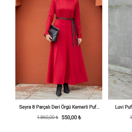
se-
Seyra 8 Parçalı Deri Örgü Kemerli Pufy
Luvi Puf
550,00 ₺
1.860,00 ₺
Dalgıç Elbise-Bordo
1