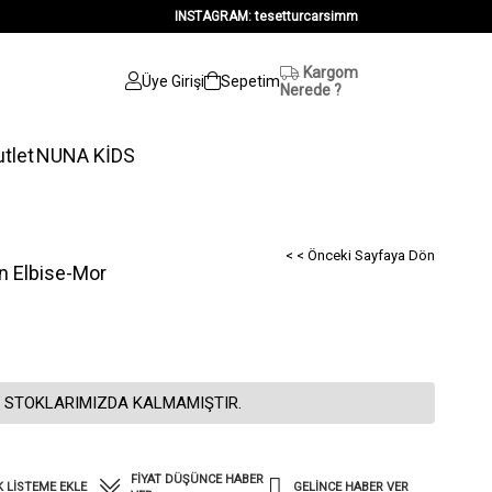
INSTAGRAM: tesetturcarsimm
Kargom
Üye Girişi
Sepetim
Nerede ?
tlet
NUNA KİDS
< < Önceki Sayfaya Dön
on Elbise-Mor
 STOKLARIMIZDA KALMAMIŞTIR.
FIYAT DÜŞÜNCE HABER
K LISTEME EKLE
GELINCE HABER VER