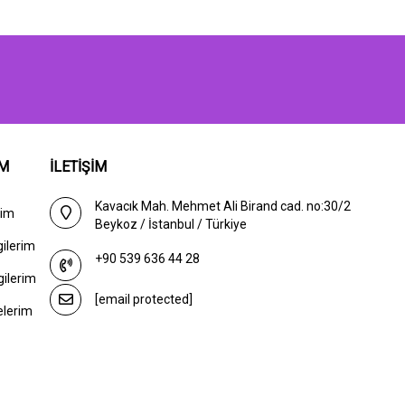
IM
İLETİŞİM
Kavacık Mah. Mehmet Ali Birand cad. no:30/2
rim
Beykoz / İstanbul / Türkiye
gilerim
+90 539 636 44 28
gilerim
[email protected]
elerim