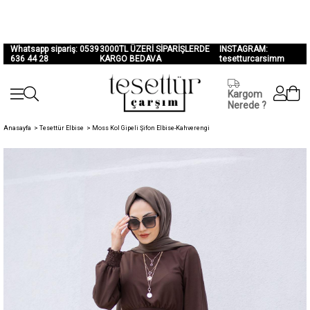
Whatsapp sipariş: 0539
3000TL ÜZERİ SİPARİŞLERDE
INSTAGRAM:
636 44 28
KARGO BEDAVA
tesetturcarsimm
Kargom
Nerede ?
Anasayfa
>
Tesettür Elbise
>
Moss Kol Gipeli Şifon Elbise-Kahverengi