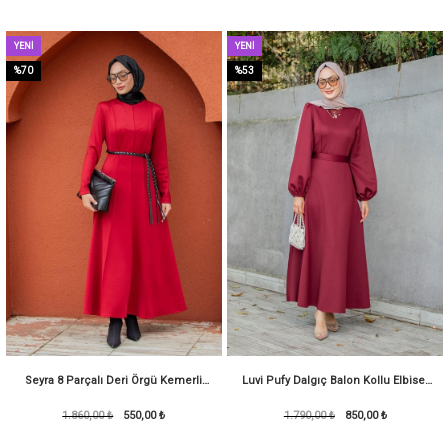
YENI
YENI
ÜRÜN
ÜRÜN
%70
%53
Seyra 8 Parçalı Deri Örgü Kemerli
Luvi Pufy Dalgıç Balon Kollu Elbise-
Pufy Dalgıç Elbise-Bordo
1.860,00 ₺
550,00 ₺
1.790,00 ₺
Kırmızı
850,00 ₺