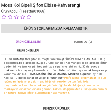
Moss Kol Gipeli Şifon Elbise-Kahverengi
(Tesettür01068)
ÜRÜN STOKLARIMIZDA KALMAMIŞTIR.
ÜRÜN ÖZELLIKLERI
YORUMLAR
(0)
ÜRÜN ÖNERILERI
ELBİSE KUMAŞI:İthal şifon kumaştar üretilmiştir.ÜRÜN KOMPLE ASTARLIDIR-İç
göstermez.Beli lastiklidir.Kuşak ürüne dahildir. Kol Manşeti gipe lastiklidir.Ürün
bedenlidir ve tam kalıptır bedeninizde sipariş verebilirsiniz.30 derecede
makinede tek başına yıkanmalıdır. Ürün iplikleri sürtünmeye ve takılmaya karşı
korunmalıdır. KURUTMA MAKİNESİNE ATMAYINIZ.
Manken ölçüleri:
Boy: 170
Kilo: 53 Oldukça rahat bir ve şık bir üründür."
"Profesyonel ekipmanlar ile gün
ışığından faydalanıp çekim yapıldığı için renkler de ton farklılıkları
oluşmaktadır. Her cihazın ekran çözünürlüğü farklı olduğu için markadan
markaya ve cihazdan cihaza görüntü kalitesi değişmektedir. Biz çekimlerimizi
en naturel haliyle efect kullanmadan yapmaktayız."
BENZER ÜRÜNLER