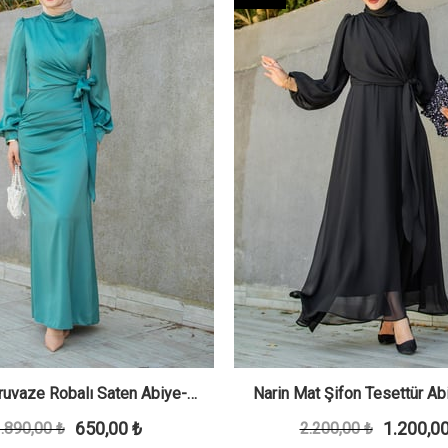
uvaze Robalı Saten Abiye-
Narin Mat Şifon Tesettür Ab
650,00 ₺
1.200,00
.890,00 ₺
KoyuMint
2.200,00 ₺