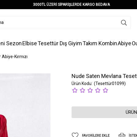
3000TL ÜZERİ SİPARİŞLERDE KARGO BEDAVA
ni Sezon
Elbise
Tesettür Dış Giyim
Takım Kombin
Abiye
Ou
 Abiye-Kırmızı
Nude Saten Mevlana Tesett
(Tesettür01099)
ÜRÜN
FAVORILERE EKLE
İSTE