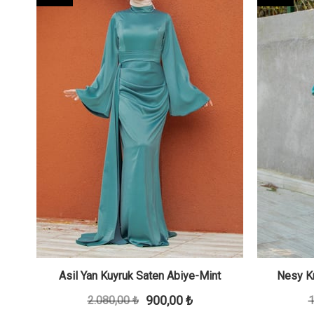
liv
Asil Yan Kuyruk Saten Abiye-Mint
Nesy Kr
900,00 ₺
2.080,00 ₺
1