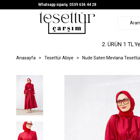
Whatsapp sipariş: 0539 636 44 28
2. ÜRÜN 1 TL
Ye
Anasayfa
>
Tesettür Abiye
>
Nude Saten Mevlana Tesettür