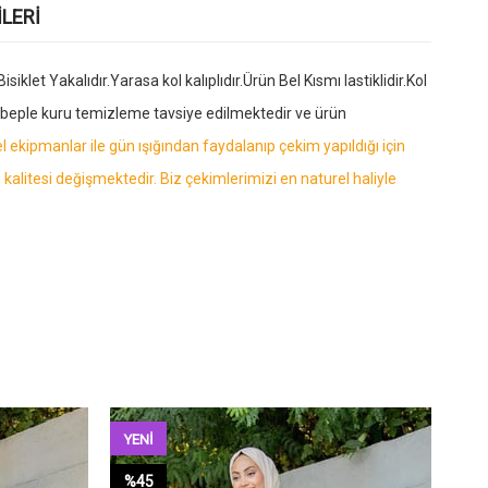
LERI
et Yakalıdır.Yarasa kol kalıplıdır.Ürün Bel Kısmı lastiklidir.Kol
ebeple kuru temizleme tavsiye edilmektedir ve ürün
 ekipmanlar ile gün ışığından faydalanıp çekim yapıldığı için
kalitesi değişmektedir. Biz çekimlerimizi en naturel haliyle
YENI
YE
ÜRÜN
ÜR
%45
%6