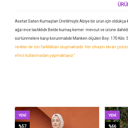
ÜRÜ
Asetat Saten Kumaştan Üretilmiştir.Abiye bir ürün için oldukça ku
ağzı ince lastiklidir.Belde kumaş kemer mevcut ve ürüne dahil
sürtünmelere karşı korunmalıdır.Manken ölçüleri Boy: 170 Kilo: 5
renkler de ton farklılıkları oluşmaktadır. Her cihazın ekran çöz
efect kullanmadan yapmaktayız."
YENI
YENI
ÜRÜN
ÜRÜN
%57
%66