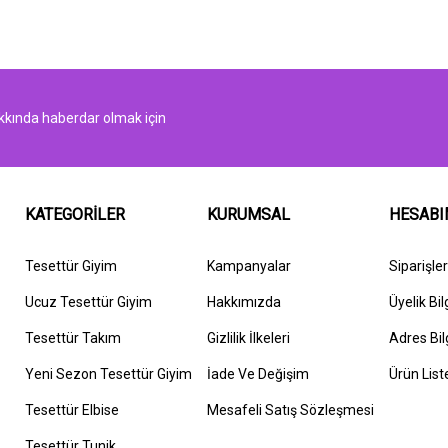
kında haberdar olmak için
KATEGORİLER
KURUMSAL
HESAB
Tesettür Giyim
Kampanyalar
Siparişle
Ucuz Tesettür Giyim
Hakkımızda
Üyelik Bil
Tesettür Takım
G
izlilik İlkeleri
Adres Bil
Yeni Sezon Tesettür Giyim
İ
ade Ve Değişim
Ürün List
Tesettür Elbise
Mesafeli Satış Sözleşmesi
Tesettür Tunik