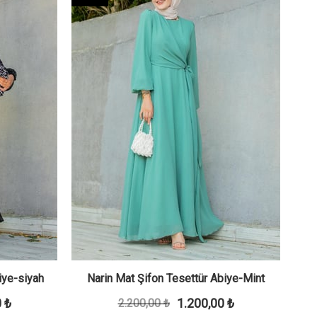
iye-siyah
Narin Mat Şifon Tesettür Abiye-Mint
Ne
 ₺
1.200,00 ₺
2.200,00 ₺