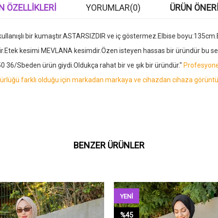
N ÖZELLIKLERI
YORUMLAR
(0)
ÜRÜN ÖNERI
llanışlı bir kumaştır.ASTARSIZDIR ve iç göstermez.Elbise boyu:135cm.Bisikl
dir.Etek kesimi MEVLANA kesimdir.Özen isteyen hassas bir üründür bu s
0 36/Sbeden ürün giydi.Oldukça rahat bir ve şık bir üründür."
Profesyonel
ünürlüğü farklı olduğu için markadan markaya ve cihazdan cihaza görüntü 
BENZER ÜRÜNLER
YENI
ÜRÜN
%45