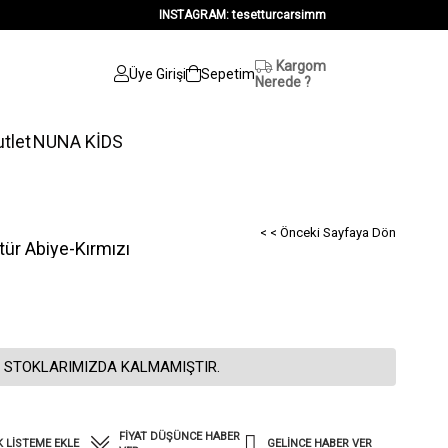
INSTAGRAM: tesetturcarsimm
Kargom
Üye Girişi
Sepetim
Nerede ?
tlet
NUNA KİDS
< < Önceki Sayfaya Dön
ür Abiye-Kırmızı
 STOKLARIMIZDA KALMAMIŞTIR.
FIYAT DÜŞÜNCE HABER
K LISTEME EKLE
GELINCE HABER VER