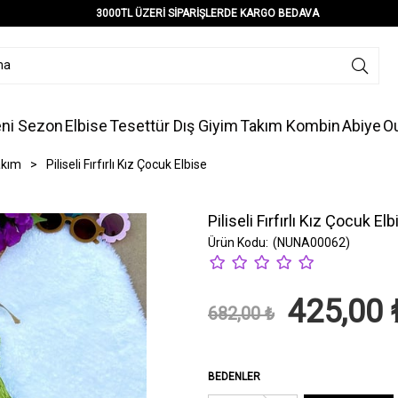
3000TL ÜZERİ SİPARİŞLERDE KARGO BEDAVA
ni Sezon
Elbise
Tesettür Dış Giyim
Takım Kombin
Abiye
Ou
akım
>
Piliseli Fırfırlı Kız Çocuk Elbise
Piliseli Fırfırlı Kız Çocuk El
(NUNA00062)
425,00 
682,00 ₺
BEDENLER