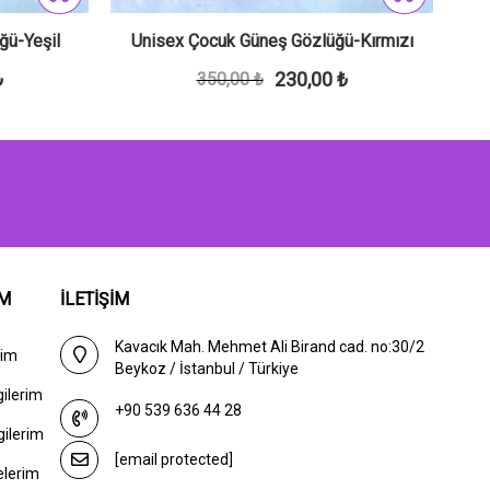
ğü-Yeşil
Unisex Çocuk Güneş Gözlüğü-Kırmızı
₺
230,00 ₺
350,00 ₺
IM
İLETİŞİM
Kavacık Mah. Mehmet Ali Birand cad. no:30/2
rim
Beykoz / İstanbul / Türkiye
gilerim
+90 539 636 44 28
gilerim
[email protected]
elerim