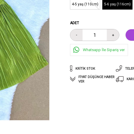
4-5 yaş (110cm)
5-6 yaş (116cm)
ADET
Whatsapp İle Sipariş ver
KRITIK STOK
TELE
FIYAT DÜŞÜNCE HABER
KAR
VER