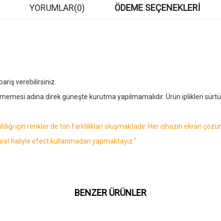
YORUMLAR
(0)
ÖDEME SEÇENEKLERI
riş verebilirsiniz.
örmemesi adına direk güneşte kurutma yapılmamalıdır. Ürün iplikleri sü
dığı için renkler de ton farklılıkları oluşmaktadır. Her cihazın ekran ç
urel haliyle efect kullanmadan yapmaktayız."
BENZER ÜRÜNLER