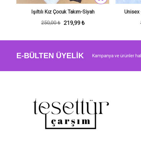
zı
Işıltılı Kız Çocuk Takım-Siyah
Unisex
219,99 ₺
250,00 ₺
E-BÜLTEN ÜYELİK
Kampanya ve ürünler hak