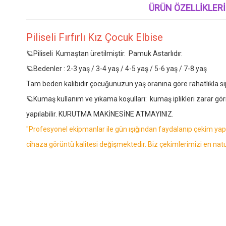
ÜRÜN ÖZELLIKLERI
Piliseli Fırfırlı Kız Çocuk Elbise
🪐Piliseli Kumaştan üretilmiştir. Pamuk Astarlıdır.
🪐Bedenler : 2-3 yaş / 3-4 yaş / 4-5 yaş / 5-6 yaş / 7-8 yaş
Tam beden kalıbıdır çocuğunuzun yaş oranına göre rahatlıkla sipa
🪐Kumaş kullanım ve yıkama koşulları: kumaş iplikleri zarar g
yapılabilir. KURUTMA MAKİNESİNE ATMAYINIZ.
"Profesyonel ekipmanlar ile gün ışığından faydalanıp çekim yapıl
cihaza görüntü kalitesi değişmektedir. Biz çekimlerimizi en nat