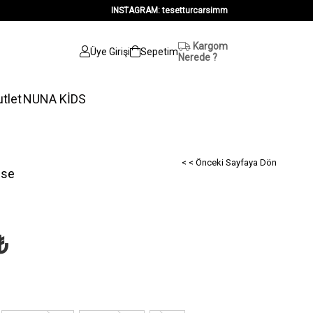
INSTAGRAM: tesetturcarsimm
Kargom
Üye Girişi
Sepetim
Nerede ?
tlet
NUNA KİDS
< < Önceki Sayfaya Dön
bise
₺