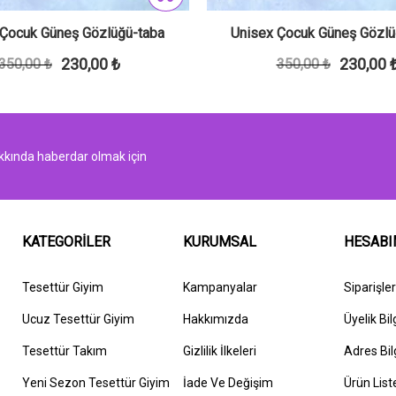
 Çocuk Güneş Gözlüğü-taba
Unisex Çocuk Güneş Gözlü
230,00 ₺
230,00 
350,00 ₺
350,00 ₺
kında haberdar olmak için
KATEGORİLER
KURUMSAL
HESAB
Tesettür Giyim
Kampanyalar
Siparişle
Ucuz Tesettür Giyim
Hakkımızda
Üyelik Bil
Tesettür Takım
G
izlilik İlkeleri
Adres Bil
Yeni Sezon Tesettür Giyim
İ
ade Ve Değişim
Ürün List