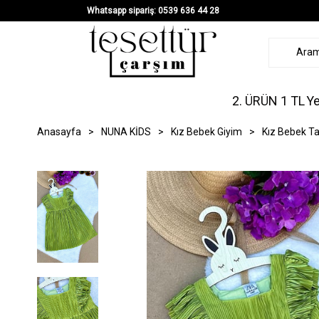
Whatsapp sipariş: 0539 636 44 28
2. ÜRÜN 1 TL
Ye
Anasayfa
>
NUNA KİDS
>
Kız Bebek Giyim
>
Kız Bebek T