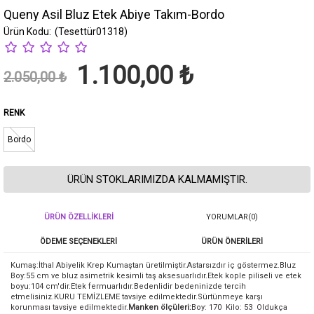
Queny Asil Bluz Etek Abiye Takım-Bordo
(Tesettür01318)
1.100,00 ₺
2.050,00 ₺
RENK
Bordo
ÜRÜN STOKLARIMIZDA KALMAMIŞTIR.
ÜRÜN ÖZELLIKLERI
YORUMLAR
(0)
ÖDEME SEÇENEKLERI
ÜRÜN ÖNERILERI
Kumaş:İthal Abiyelik Krep Kumaştan üretilmiştir.Astarsızdır iç göstermez.Bluz
Boy:55 cm ve bluz asimetrik kesimli taş aksesuarlıdır.Etek kople piliseli ve etek
boyu:104 cm'dir.Etek fermuarlıdır.Bedenlidir bedeninizde tercih
etmelisiniz.KURU TEMİZLEME tavsiye edilmektedir.Sürtünmeye karşı
korunması tavsiye edilmektedir.
Manken ölçüleri:
Boy: 170 Kilo: 53 Oldukça