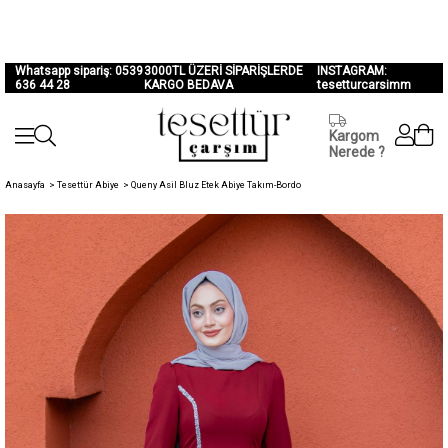
Whatsapp sipariş: 0539
3000TL ÜZERİ SİPARİŞLERDE
INSTAGRAM:
636 44 28
KARGO BEDAVA
tesetturcarsimm
Kargom
Nerede ?
Anasayfa
>
Tesettür Abiye
>
Queny Asil Bluz Etek Abiye Takım-Bordo