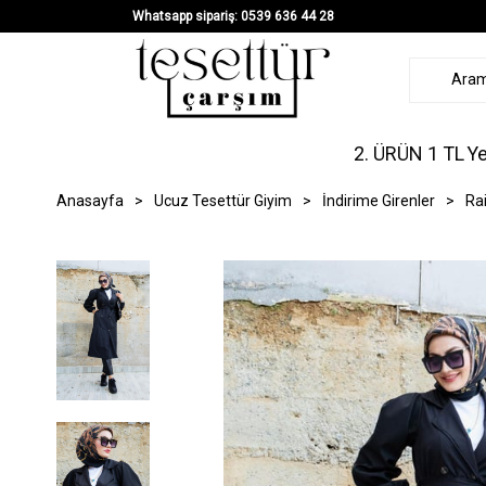
Whatsapp sipariş: 0539 636 44 28
2. ÜRÜN 1 TL
Ye
Anasayfa
>
Ucuz Tesettür Giyim
>
İndirime Girenler
>
Ra