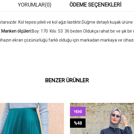
YORUMLAR
(0)
ÖDEME SEÇENEKLERI
sızdır. Kol tepesi pileli ve kol ağzı lastiktir.Düğme detaylı kuşak ürüne
.
Manken ölçüleri:
Boy: 170 Kilo: 53 36 beden Oldukça rahat bir ve şık bir
Her cihazın ekran çözünürlüğü farklı olduğu için markadan markaya ve ciha
BENZER ÜRÜNLER
YENI
ÜRÜN
%48