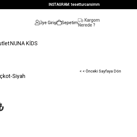
INSTAGRAM: tesetturcarsimm
Kargom
Üye Girişi
Sepetim
Nerede ?
tlet
NUNA KİDS
< < Önceki Sayfaya Dön
nçkot-Siyah
₺