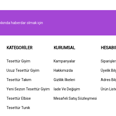
kında haberdar olmak için
KATEGORİLER
KURUMSAL
HESAB
Tesettür Giyim
Kampanyalar
Siparişle
Ucuz Tesettür Giyim
Hakkımızda
Üyelik Bil
Tesettür Takım
G
izlilik İlkeleri
Adres Bil
Yeni Sezon Tesettür Giyim
İ
ade Ve Değişim
Ürün List
Tesettür Elbise
Mesafeli Satış Sözleşmesi
Tesettür Tunik