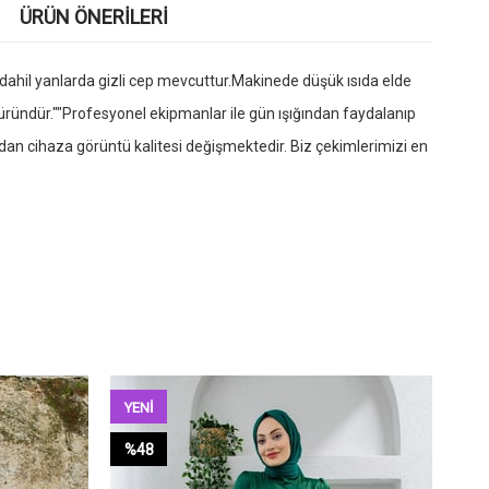
ÜRÜN ÖNERILERI
 dahil yanlarda gizli cep mevcuttur.Makinede düşük ısıda elde
 üründür.""Profesyonel ekipmanlar ile gün ışığından faydalanıp
zdan cihaza görüntü kalitesi değişmektedir. Biz çekimlerimizi en
YENI
YE
ÜRÜN
ÜR
%48
%5