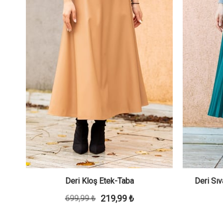
il
Deri Kloş Etek-Taba
Deri Sıv
219,99 ₺
699,99 ₺