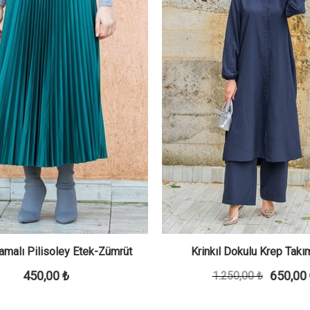
amalı Pilisoley Etek-Zümrüt
Krinkıl Dokulu Krep Takı
450,00 ₺
650,00
1.250,00 ₺