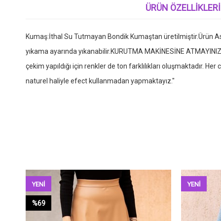
ÜRÜN ÖZELLIKLERI
Kumaş:İthal Su Tutmayan Bondik Kumaştan üretilmiştir.Ürün Astar
yıkama ayarında yıkanabilir.KURUTMA MAKİNESİNE ATMAYINIZ
çekim yapıldığı için renkler de ton farklılıkları oluşmaktadır. 
naturel haliyle efect kullanmadan yapmaktayız."
YENI
YENI
ÜRÜN
ÜRÜN
%69