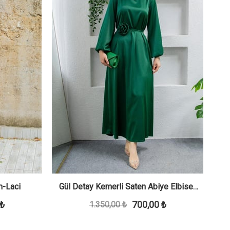
m-Laci
Gül Detay Kemerli Saten Abiye Elbise-
P
 ₺
700,00 ₺
1.350,00 ₺
Zümrüt