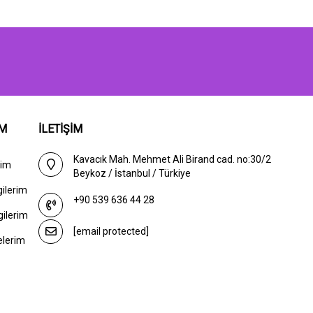
IM
İLETİŞİM
Kavacık Mah. Mehmet Ali Birand cad. no:30/2
rim
Beykoz / İstanbul / Türkiye
gilerim
+90 539 636 44 28
gilerim
[email protected]
elerim