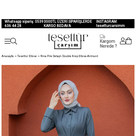
Whatsapp sipariş: 0539
3000TL ÜZERİ SİPARİŞLERDE
INSTAGRAM:
636 44 28
KARGO BEDAVA
tesetturcarsimm
Kargom
Nerede ?
Anasayfa
>
Tesettür Elbise
>
Rina Pile Detaylı Double Krep Elbise-Antrasit