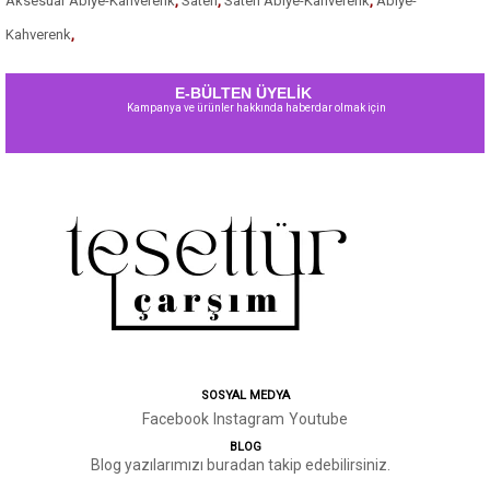
Aksesuar Abiye-Kahverenk
,
Saten
,
Saten Abiye-Kahverenk
,
Abiye-
Kahverenk
,
E-BÜLTEN ÜYELİK
Kampanya ve ürünler hakkında haberdar olmak için
SOSYAL MEDYA
Facebook
Instagram
Youtube
BLOG
Blog yazılarımızı buradan takip edebilirsiniz.