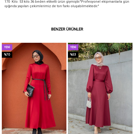
170 Kilo: 53 kilo.36 beden etiketli ürün giymiştir."Profesyonel ekipmanlarla gün
ışığında yapılan çekimlerimiz de ton farkı oluşabilmektedir."
BENZER ÜRÜNLER
YENI
YENI
ÜRÜN
ÜRÜN
%70
%53