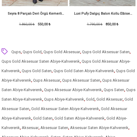
Seyra 8 Parçalı Deri Örgü Kemerli
Luvi Pufy Dalgıç Balon Kollu Elbise-
Pufy Dalgıç Elbise-Bordo
1.860,00 ₺
550,00 ₺
1.790,00 ₺
Kırmızı
850,00 ₺
Qups
,
Qups Gold
,
Qups Gold Aksesuar
,
Qups Gold Aksesuar Saten
,
Qups Gold Aksesuar Saten Abiye-Kahverenk
,
Qups Gold Aksesuar Abiye-
Kahverenk
,
Qups Gold Saten
,
Qups Gold Saten Abiye-Kahverenk
,
Qups Gold
Abiye-Kahverenk
,
Qups Aksesuar
,
Qups Aksesuar Saten
,
Qups Aksesuar
Saten Abiye-Kahverenk
,
Qups Aksesuar Abiye-Kahverenk
,
Qups Saten
,
Qups
Saten Abiye-Kahverenk
,
Qups Abiye-Kahverenk
,
Gold
,
Gold Aksesuar
,
Gold
Aksesuar Saten
,
Gold Aksesuar Saten Abiye-Kahverenk
,
Gold Aksesuar
Abiye-Kahverenk
,
Gold Saten
,
Gold Saten Abiye-Kahverenk
,
Gold Abiye-
Kahverenk
,
Aksesuar
,
Aksesuar Saten
,
Aksesuar Saten Abiye-Kahverenk
,