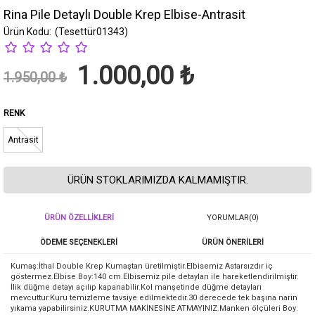
Rina Pile Detaylı Double Krep Elbise-Antrasit
(Tesettür01343)
1.000,00 ₺
1.950,00 ₺
RENK
Antrasit
ÜRÜN STOKLARIMIZDA KALMAMIŞTIR.
ÜRÜN ÖZELLIKLERI
YORUMLAR
(0)
ÖDEME SEÇENEKLERI
ÜRÜN ÖNERILERI
Kumaş:İthal Double Krep Kumaştan üretilmiştir.Elbisemiz Astarsızdır iç
göstermez.Elbise Boy:140 cm.Elbisemiz pile detayları ile hareketlendirilmiştir.
İlik düğme detayı açılıp kapanabilir.Kol manşetinde düğme detayları
mevcuttur.Kuru temizleme tavsiye edilmektedir.30 derecede tek başına narin
yıkama yapabilirsiniz.KURUTMA MAKİNESİNE ATMAYINIZ.Manken ölçüleri Boy: