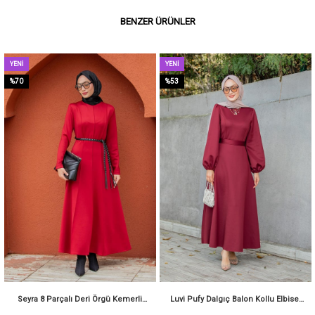
BENZER ÜRÜNLER
YENI
YENI
ÜRÜN
ÜRÜN
%70
%53
Seyra 8 Parçalı Deri Örgü Kemerli
Luvi Pufy Dalgıç Balon Kollu Elbise-