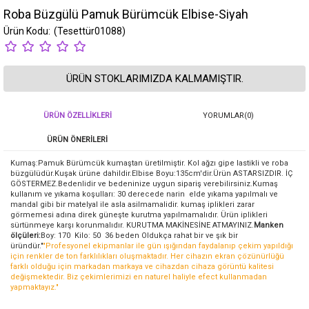
Roba Büzgülü Pamuk Bürümcük Elbise-Siyah
(Tesettür01088)
ÜRÜN STOKLARIMIZDA KALMAMIŞTIR.
ÜRÜN ÖZELLIKLERI
YORUMLAR
(0)
ÜRÜN ÖNERILERI
Kumaş:Pamuk Bürümcük
kumaştan üretilmiştir. Kol ağzı gipe lastikli ve roba
büzgülüdür.Kuşak ürüne dahildir.Elbise Boyu:135cm'dir.Ürün ASTARSIZDIR. İÇ
GÖSTERMEZ.
Bedenlidir ve bedeninize uygun sipariş verebilirsiniz.Kumaş
kullanım ve yıkama koşulları: 30 derecede narin elde yıkama yapılmalı ve
mandal gibi bir matelyal ile asla asilmamalidir. kumaş iplikleri zarar
görmemesi adına direk güneşte kurutma yapılmamalıdır. Ürün iplikleri
sürtünmeye karşı korunmalıdır. KURUTMA MAKİNESİNE ATMAYINIZ.
Manken
ölçüleri:
Boy: 170 Kilo: 50 36 beden Oldukça rahat bir ve şık bir
üründür."
"Profesyonel ekipmanlar ile gün ışığından faydalanıp çekim yapıldığı
için renkler de ton farklılıkları oluşmaktadır. Her cihazın ekran çözünürlüğü
farklı olduğu için markadan markaya ve cihazdan cihaza görüntü kalitesi
değişmektedir. Biz çekimlerimizi en naturel haliyle efect kullanmadan
yapmaktayız."