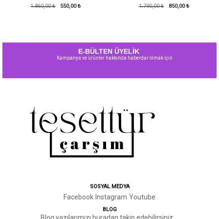
Pufy Dalgıç Elbise-Bordo
1.860,00 ₺
550,00 ₺
1.790,00 ₺
Kırmızı
850,00 ₺
E-BÜLTEN ÜYELİK
Kampanya ve ürünler hakkında haberdar olmak için
SOSYAL MEDYA
Facebook
Instagram
Youtube
BLOG
Blog yazılarımızı buradan takip edebilirsiniz.