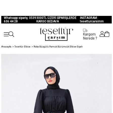
Whatsapp sipariş: 0539
3000TL ÜZERİ SİPARİŞLERDE
INSTAGRAM:
636 44 28
KARGO BEDAVA
tesetturcarsimm
Kargom
Nerede ?
Anasayfa
>
Tesettür Elbise
>
Roba Büzgülü Pamuk Bürümcük Elbise-Siyah