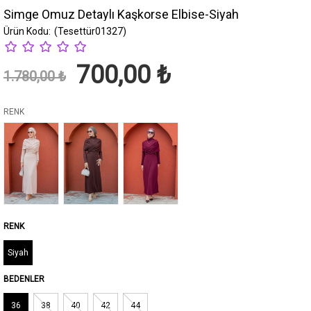
Simge Omuz Detaylı Kaşkorse Elbise-Siyah
(Tesettür01327)
700,00 ₺
1.780,00 ₺
RENK
Siyah
BEDENLER
36
38
40
42
44