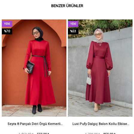
BENZER ÜRÜNLER
YENI
YENI
ÜRÜN
ÜRÜN
%70
%53
Seyra 8 Parçalı Deri Örgü Kemerli
Luvi Pufy Dalgıç Balon Kollu Elbise-