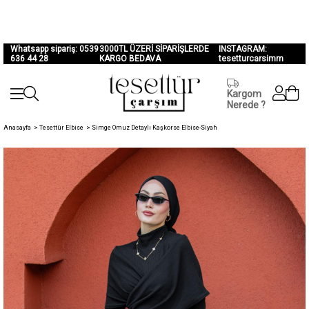
Whatsapp sipariş: 0539
3000TL ÜZERİ SİPARİŞLERDE
INSTAGRAM:
636 44 28
KARGO BEDAVA
tesetturcarsimm
Kargom
Nerede ?
Anasayfa
>
Tesettür Elbise
>
Simge Omuz Detaylı Kaşkorse Elbise-Siyah