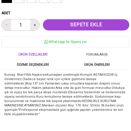
ADET
Whatsapp İle Sipariş ver
ÜRÜN ÖZELLIKLERI
YORUMLAR
(0)
ÖDEME SEÇENEKLERI
ÜRÜN ÖNERILERI
Kumaş: İthal Fitilli KaşkorseKumaştan üretilmiştir.Komple ASTARSIZDIR.İç
Göstermez (Sadece beyaz renk için içlikle giyilmesi tavsiye
edilmektedir.)Boy:137 cm.Yanlardan çıkıp omuzlara kapanan drapeli omuz
detayı mevcuttur. Hakim yakalıdır.Arka orta da gizli fermuar mevcuttur.Oldukça
şık ve eşsiz bir tek parça abiye modelidir.Elbisemiz bedenlidir ve bedeninizde
sipariş verebilirsiniz.Kuru temizleme tavsiye edilmektedir. Sürtünmeye kaşı
konurunmalı ve makinede tek başına yıkanmalıdır.KESİNLİKLE KURUTMA
MAKİNESİNE ATMAYINIZ.Manken ölçüleri Boy: 170 Kilo: 53 kilo 36 beden ürün
giymiştir."Profesyonel ekipmanlarla gün ışığında yapılan çekimlerimiz de ton
farkı oluşabilmektedir."