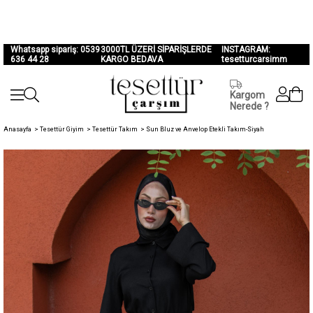
Whatsapp sipariş: 0539
3000TL ÜZERİ SİPARİŞLERDE
INSTAGRAM:
636 44 28
KARGO BEDAVA
tesetturcarsimm
Kargom
Nerede ?
Anasayfa
>
Tesettür Giyim
>
Tesettür Takım
>
Sun Bluz ve Anvelop Etekli Takım-Siyah