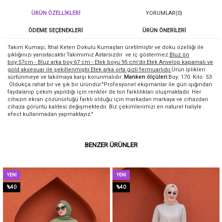
ÜRÜN ÖZELLIKLERI
YORUMLAR
(0)
ÖDEME SEÇENEKLERI
ÜRÜN ÖNERILERI
Takım Kumaşı; İthal Keten Dokulu Kumaştan üretilmiştir ve doku özelliği ile
şıklığınızı yansıtacaktır.Takımımız Astarsızdır ve iç göstermez.
Bluz ön
boy:57cm - Bluz arka boy:67 cm - Etek boyu:95 cm'dir.Etek Anvelop kapamalı ve
gold aksesuar ile şekillenmiştir.Etek arka orta gizli fermuarlıdır.
Ürün iplikleri
sürtünmeye ve takılmaya karşı korunmalıdır.
Manken ölçüleri:
Boy: 170 Kilo: 53
Oldukça rahat bir ve şık bir üründür."Profesyonel ekipmanlar ile gün ışığından
faydalanıp çekim yapıldığı için renkler de ton farklılıkları oluşmaktadır. Her
cihazın ekran çözünürlüğü farklı olduğu için markadan markaya ve cihazdan
cihaza görüntü kalitesi değişmektedir. Biz çekimlerimizi en naturel haliyle
efect kullanmadan yapmaktayız."
BENZER ÜRÜNLER
YENI
YENI
ÜRÜN
ÜRÜN
%40
%40