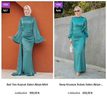
YENI
YENI
ÜRÜN
ÜRÜN
%57
%66
Asil Yan Kuyruk Saten Abiye-Mint
Nesy Kruvaze Robalı Saten Abiye-
2.080,00 ₺
900,00 ₺
1.890,00 ₺
KoyuMint
650,00 ₺