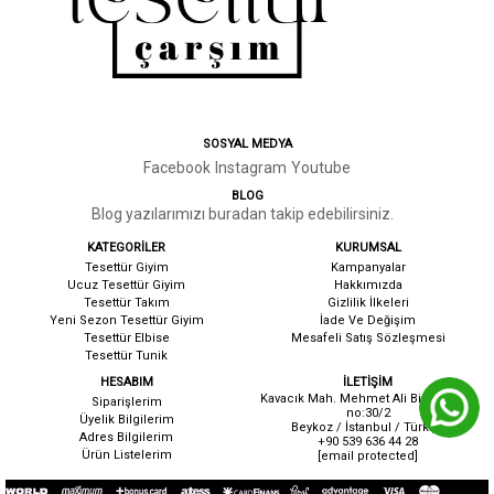
SOSYAL MEDYA
Facebook
Instagram
Youtube
BLOG
Blog yazılarımızı buradan takip edebilirsiniz.
KATEGORİLER
KURUMSAL
Tesettür Giyim
Kampanyalar
Ucuz Tesettür Giyim
Hakkımızda
Tesettür Takım
G
izlilik İlkeleri
Yeni Sezon Tesettür Giyim
İ
ade Ve Değişim
Tesettür Elbise
Mesafeli Satış Sözleşmesi
Tesettür Tunik
HESABIM
İLETİŞİM
Kavacık Mah. Mehmet Ali Birand cad.
Siparişlerim
no:30/2
Üyelik Bilgilerim
Beykoz / İstanbul / Türkiye
Adres Bilgilerim
+90 539 636 44 28
Ürün Listelerim
[email protected]