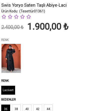
Swis Yoryo Saten Taşlı Abiye-Laci
(Tesettür01361)
1.900,00 ₺
2.400,00 ₺
RENK
Lacivert
BEDENLER
36
38
40
42
44