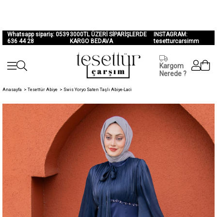
Whatsapp sipariş: 0539
3000TL ÜZERİ SİPARİŞLERDE
INSTAGRAM:
636 44 28
KARGO BEDAVA
tesetturcarsimm
Kargom
Nerede ?
Anasayfa
>
Tesettür Abiye
>
Swis Yoryo Saten Taşlı Abiye-Laci