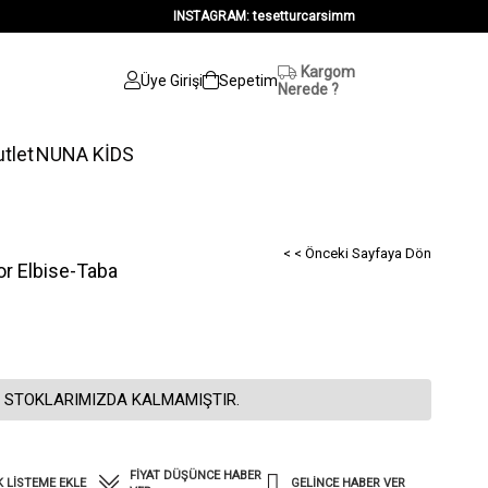
INSTAGRAM: tesetturcarsimm
Kargom
Üye Girişi
Sepetim
Nerede ?
tlet
NUNA KİDS
< < Önceki Sayfaya Dön
or Elbise-Taba
 STOKLARIMIZDA KALMAMIŞTIR.
FIYAT DÜŞÜNCE HABER
K LISTEME EKLE
GELINCE HABER VER