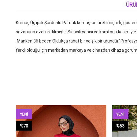
ÜRÜ
Kumaş:Üç iplik Şardonlu Pamuk kumaştan üretilmiştir.İç gösterm
sezonuna özel üretilmiştir. Sıcacık yapısı ve komforlu kesimiyl
Manken 36 beden Oldukça rahat bir ve şık bir üründür."Profesyone
farklı olduğu için markadan markaya ve cihazdan cihaza görüntü
YENI
YENI
ÜRÜN
ÜRÜN
%70
%53