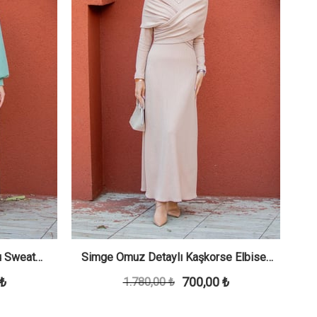
lu Sweat
Simge Omuz Detaylı Kaşkorse Elbise-
Si
 ₺
700,00 ₺
1.780,00 ₺
Bej