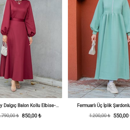
y Dalgıç Balon Kollu Elbise-
Fermuarlı Üç İplik Şardon
850,00 ₺
550,00
.790,00 ₺
Kırmızı
1.200,00 ₺
Elbise-Mint