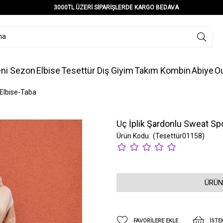
3000TL ÜZERİ SİPARİŞLERDE KARGO BEDAVA
ni Sezon
Elbise
Tesettür Dış Giyim
Takım Kombin
Abiye
Ou
 Elbise-Taba
Üç İplik Şardonlu Sweat Sp
(Tesettür01158)
ÜRÜN
FAVORILERE EKLE
İSTE