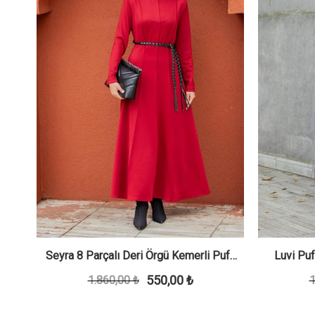
se-
Seyra 8 Parçalı Deri Örgü Kemerli Pufy
Luvi Puf
550,00 ₺
1.860,00 ₺
Dalgıç Elbise-Bordo
1