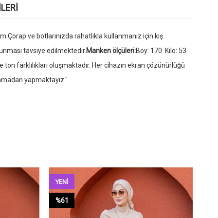
LERI
Çorap ve botlarınızda rahatlıkla kullanmanız için kış
runması tavsiye edilmektedir.
Manken ölçüleri:
Boy: 170 Kilo: 53
 ton farklılıkları oluşmaktadır. Her cihazın ekran çözünürlüğü
lanmadan yapmaktayız."
YENI
YE
ÜRÜN
ÜR
%61
%6