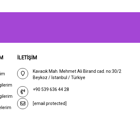
IM
İLETİŞİM
Kavacık Mah. Mehmet Ali Birand cad. no:30/2
rim
Beykoz / İstanbul / Türkiye
gilerim
+90 539 636 44 28
gilerim
[email protected]
elerim