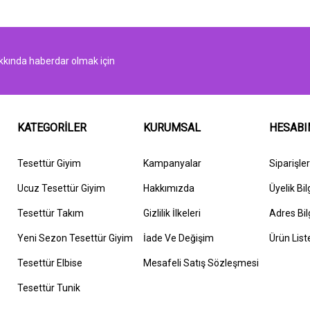
kında haberdar olmak için
KATEGORİLER
KURUMSAL
HESAB
Tesettür Giyim
Kampanyalar
Siparişle
Ucuz Tesettür Giyim
Hakkımızda
Üyelik Bil
Tesettür Takım
G
izlilik İlkeleri
Adres Bil
Yeni Sezon Tesettür Giyim
İ
ade Ve Değişim
Ürün List
Tesettür Elbise
Mesafeli Satış Sözleşmesi
Tesettür Tunik