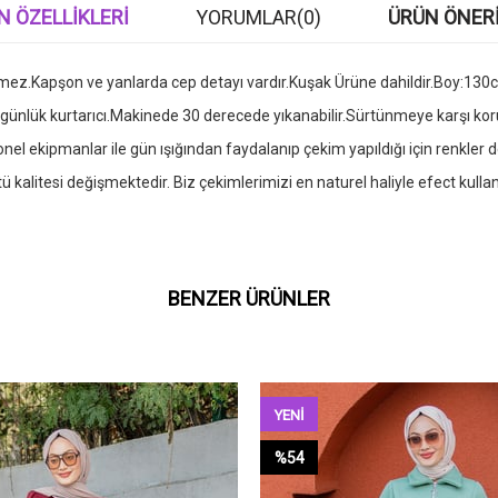
N ÖZELLIKLERI
YORUMLAR
(0)
ÜRÜN ÖNERI
ez.Kapşon ve yanlarda cep detayı vardır.Kuşak Ürüne dahildir.Boy:130cm.
e günlük kurtarıcı.Makinede 30 derecede yıkanabilir.Sürtünmeye karşı ko
l ekipmanlar ile gün ışığından faydalanıp çekim yapıldığı için renkler de
 kalitesi değişmektedir. Biz çekimlerimizi en naturel haliyle efect kul
BENZER ÜRÜNLER
YENI
ÜRÜN
%54