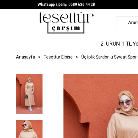
Whatsapp sipariş: 0539 636 44 28
2. ÜRÜN 1 TL
Ye
Anasayfa
>
Tesettür Elbise
>
Üç İplik Şardonlu Sweat Spor