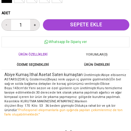
ADET
Whatsapp İle Sipariş ver
ÜRÜN ÖZELLIKLERI
YORUMLAR
(0)
ÖDEME SEÇENEKLERI
ÜRÜN ÖNERILERI
Abiye Kumaş:İthal Asetat Saten kumaştan
Üretilmiştir.Abiye elbisemiz
ASTARSIZDIR.İç Göstermez(Beyaz renk uygun iç giyimle giyilmelidir)Ön bel
sağ ve solda bağlama detayları ile korsaj görünümü verilmiştir.Elbise
Boyu:143cm'dir.Yeni sezon ve özel günlerin için üretilmiştir.Kuru temizleme
tavsiye edilmektedir.30 derecede tek olarak yıkama yapılmalı ağartıcı ve ağar
kimyasal içeren bir ürün ile yıkama yapmayınız. gölgede kurutma yapılmalı.
Kesinlikle KURUTMA MAKİNESİNE ATMAYINIZ.Manken
ölçüleri Boy: 170 Kilo: 53 36 beden giymiştir.Oldukça rahat bir ve şık bir
üründür.
"Profesyonel ekipmanlarla gün ışığında yapılan çekimlerimiz de ton
farkı oluşabilmektedir."