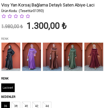
Visy Yan Korsaj Bağlama Detaylı Saten Abiye-Laci
(Tesettür01393)
1.300,00 ₺
1.980,00 ₺
RENK
Lacivert
BEDENLER
36
38
40
42
44