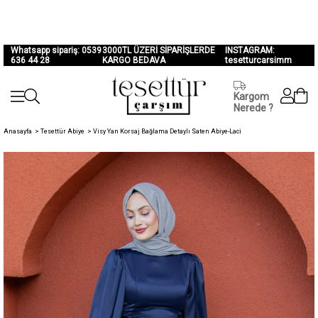
Whatsapp sipariş: 0539
3000TL ÜZERİ SİPARİŞLERDE
INSTAGRAM:
636 44 28
KARGO BEDAVA
tesetturcarsimm
Kargom
Nerede ?
Anasayfa
>
Tesettür Abiye
>
Visy Yan Korsaj Bağlama Detaylı Saten Abiye-Laci