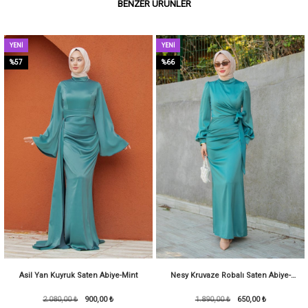
BENZER ÜRÜNLER
YENI
YENI
ÜRÜN
ÜRÜN
%57
%66
Asil Yan Kuyruk Saten Abiye-Mint
Nesy Kruvaze Robalı Saten Abiye-
2.080,00 ₺
900,00 ₺
1.890,00 ₺
KoyuMint
650,00 ₺